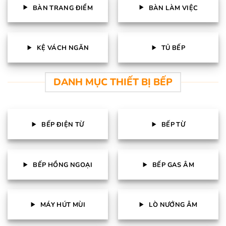
BÀN TRANG ĐIỂM
BÀN LÀM VIỆC
KỆ VÁCH NGĂN
TỦ BẾP
DANH MỤC THIẾT BỊ BẾP
BẾP ĐIỆN TỪ
BẾP TỪ
BẾP HỒNG NGOẠI
BẾP GAS ÂM
MÁY HÚT MÙI
LÒ NƯỚNG ÂM