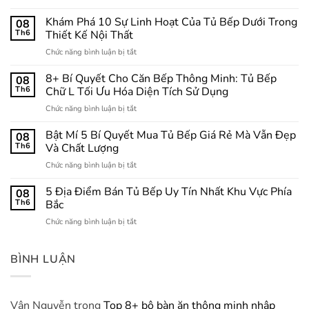
11+
Mẫu
Khám Phá 10 Sự Linh Hoạt Của Tủ Bếp Dưới Trong
08
Tủ
Th6
Thiết Kế Nội Thất
Bếp
ở
Chức năng bình luận bị tắt
Chữ
Khám
I:
Phá
8+ Bí Quyết Cho Căn Bếp Thông Minh: Tủ Bếp
Giải
08
10
Pháp
Th6
Chữ L Tối Ưu Hóa Diện Tích Sử Dụng
Sự
Tối
ở
Chức năng bình luận bị tắt
Linh
Ưu
8+
Hoạt
Hóa
Bí
Bật Mí 5 Bí Quyết Mua Tủ Bếp Giá Rẻ Mà Vẫn Đẹp
Của
08
Không
Quyết
Tủ
Th6
Và Chất Lượng
Gian
Cho
Bếp
Bếp
ở
Chức năng bình luận bị tắt
Căn
Dưới
Nhỏ
Bật
Bếp
Trong
Mí
5 Địa Điểm Bán Tủ Bếp Uy Tín Nhất Khu Vực Phía
Thông
08
Thiết
5
Minh:
Th6
Bắc
Kế
Bí
Tủ
Nội
ở
Chức năng bình luận bị tắt
Quyết
Bếp
Thất
5
Mua
Chữ
Địa
Tủ
L
Điểm
BÌNH LUẬN
Bếp
Tối
Bán
Giá
Ưu
Tủ
Rẻ
Hóa
Bếp
Mà
Diện
Uy
Vân Nguyễn
trong
Top 8+ bộ bàn ăn thông minh nhập
Vẫn
Tích