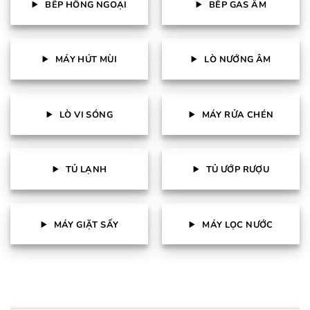
BẾP HỒNG NGOẠI
BẾP GAS ÂM
MÁY HÚT MÙI
LÒ NƯỚNG ÂM
LÒ VI SÓNG
MÁY RỬA CHÉN
TỦ LẠNH
TỦ ƯỚP RƯỢU
MÁY GIẶT SẤY
MÁY LỌC NƯỚC