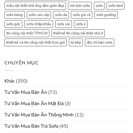
mẫu nội thất nhà ống đơn giản đẹp
nơi bán sofa
sofa
sofa bed
sofa băng
sofa cao cấp
sofa da
sofa giá rẻ
sofa giường
sofa góc
sofa nhập khẩu
sofa vải
sofa ý
thi công nội thất TPHCM
thiết kế thi công nội thất nhà ở
thiết kế và thi công nội thất trọn gói
tủ bếp
địa chỉ bán sofa
CHUYÊN MỤC
Khác
(350)
Tư Vấn Mua Bàn Ăn
(72)
Tư Vấn Mua Bàn Ăn Mặt Đá
(3)
Tư Vấn Mua Bàn Ăn Thông Minh
(12)
Tư Vấn Mua Bàn Trà Sofa
(45)