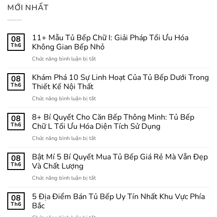
MỚI NHẤT
11+ Mẫu Tủ Bếp Chữ I: Giải Pháp Tối Ưu Hóa
08
Th6
Không Gian Bếp Nhỏ
ở
Chức năng bình luận bị tắt
11+
Mẫu
Khám Phá 10 Sự Linh Hoạt Của Tủ Bếp Dưới Trong
08
Tủ
Th6
Thiết Kế Nội Thất
Bếp
ở
Chức năng bình luận bị tắt
Chữ
Khám
I:
Phá
8+ Bí Quyết Cho Căn Bếp Thông Minh: Tủ Bếp
Giải
08
10
Pháp
Th6
Chữ L Tối Ưu Hóa Diện Tích Sử Dụng
Sự
Tối
ở
Chức năng bình luận bị tắt
Linh
Ưu
8+
Hoạt
Hóa
Bí
Bật Mí 5 Bí Quyết Mua Tủ Bếp Giá Rẻ Mà Vẫn Đẹp
Của
08
Không
Quyết
Tủ
Th6
Và Chất Lượng
Gian
Cho
Bếp
Bếp
ở
Chức năng bình luận bị tắt
Căn
Dưới
Nhỏ
Bật
Bếp
Trong
Mí
5 Địa Điểm Bán Tủ Bếp Uy Tín Nhất Khu Vực Phía
Thông
08
Thiết
5
Minh:
Th6
Bắc
Kế
Bí
Tủ
Nội