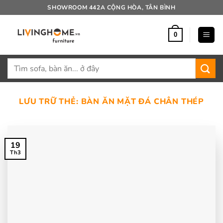
Bỏ
SHOWROOM 442A CỘNG HÒA, TÂN BÌNH
qua
nội
0
dung
Tìm
kiếm:
LƯU TRỮ THẺ:
BÀN ĂN MẶT ĐÁ CHÂN THÉP
19
Th3