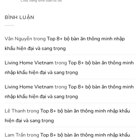
ở
Chức năng bình luận bị tắt
Quyết
Bếp
Thất
5
Mua
Chữ
Địa
Tủ
L
Điểm
BÌNH LUẬN
Bếp
Tối
Bán
Giá
Ưu
Tủ
Rẻ
Hóa
Bếp
Mà
Diện
Uy
Vân Nguyễn
trong
Top 8+ bộ bàn ăn thông minh nhập
Vẫn
Tích
Tín
Đẹp
Sử
khẩu hiện đại và sang trọng
Nhất
Và
Dụng
Khu
Chất
Vực
Lượng
Living Home Vietnam
trong
Top 8+ bộ bàn ăn thông minh
Phía
Bắc
nhập khẩu hiện đại và sang trọng
Living Home Vietnam
trong
Top 8+ bộ bàn ăn thông minh
nhập khẩu hiện đại và sang trọng
Lê Thanh
trong
Top 8+ bộ bàn ăn thông minh nhập khẩu
hiện đại và sang trọng
Lam Trần
trong
Top 8+ bộ bàn ăn thông minh nhập khẩu