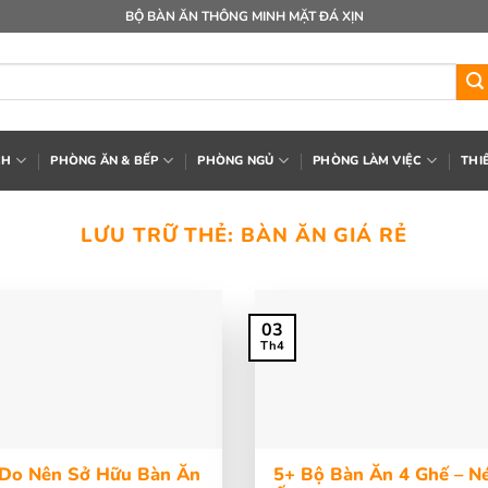
BỘ BÀN ĂN THÔNG MINH MẶT ĐÁ XỊN
CH
PHÒNG ĂN & BẾP
PHÒNG NGỦ
PHÒNG LÀM VIỆC
THI
LƯU TRỮ THẺ:
BÀN ĂN GIÁ RẺ
03
Th4
 Do Nên Sở Hữu Bàn Ăn
5+ Bộ Bàn Ăn 4 Ghế – N