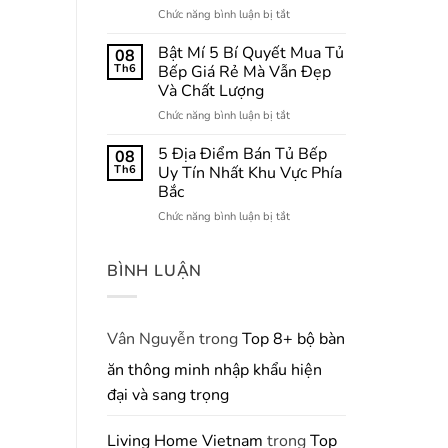
Của
Gian
ở
Chức năng bình luận bị tắt
Tủ
Bếp
8+
Bếp
Nhỏ
Bí
Bật Mí 5 Bí Quyết Mua Tủ
08
Dưới
Quyết
Th6
Bếp Giá Rẻ Mà Vẫn Đẹp
Trong
Cho
Và Chất Lượng
Thiết
Căn
Kế
ở
Chức năng bình luận bị tắt
Bếp
Nội
Bật
Thông
Thất
Mí
Minh:
5 Địa Điểm Bán Tủ Bếp
08
5
Tủ
Th6
Uy Tín Nhất Khu Vực Phía
Bí
Bếp
Bắc
Quyết
Chữ
ở
Chức năng bình luận bị tắt
Mua
L
5
Tủ
Tối
Địa
Bếp
Ưu
Điểm
BÌNH LUẬN
Giá
Hóa
Bán
Rẻ
Diện
Tủ
Mà
Tích
Bếp
Vẫn
Sử
Uy
Vân Nguyễn
trong
Top 8+ bộ bàn
Đẹp
Dụng
Tín
Và
ăn thông minh nhập khẩu hiện
Nhất
Chất
Khu
Lượng
đại và sang trọng
Vực
Phía
Bắc
Living Home Vietnam
trong
Top