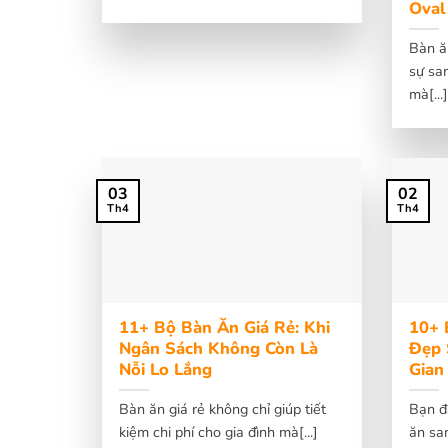
Oval
Bàn ă
sự sa
mà[...
03
02
Th4
Th4
11+ Bộ Bàn Ăn Giá Rẻ: Khi
10+ 
Ngân Sách Không Còn Là
Đẹp 
Nỗi Lo Lắng
Gian
Bàn ăn giá rẻ không chỉ giúp tiết
Bạn đ
kiệm chi phí cho gia đình mà[...]
ăn san