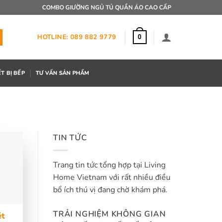
COMBO GIƯỜNG NGỦ TỦ QUẦN ÁO CAO CẤP
HOTLINE: 089 882 9779
0
ẾT BỊ BẾP
TƯ VẤN SẢN PHẨM
TIN TỨC
Trang tin tức tổng hợp tại Living
Home Vietnam với rất nhiều điều
bổ ích thú vị đang chờ khám phá.
TRẢI NGHIỆM KHÔNG GIAN
ét