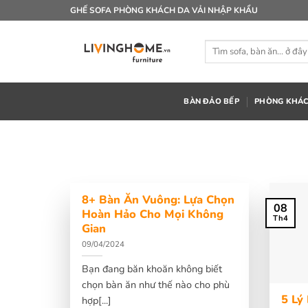
Bỏ
GHẾ SOFA PHÒNG KHÁCH DA VẢI NHẬP KHẨU
qua
nội
Tìm
dung
kiếm:
BÀN ĐẢO BẾP
PHÒNG KHÁ
8+ Bàn Ăn Vuông: Lựa Chọn
08
Hoàn Hảo Cho Mọi Không
Th4
Gian
09/04/2024
Bạn đang băn khoăn không biết
chọn bàn ăn như thế nào cho phù
5 Lý
hợp[...]