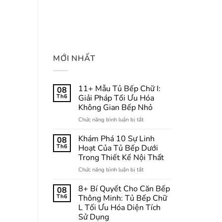
MỚI NHẤT
11+ Mẫu Tủ Bếp Chữ I:
08
Th6
Giải Pháp Tối Ưu Hóa
Không Gian Bếp Nhỏ
ở
Chức năng bình luận bị tắt
11+
Mẫu
Khám Phá 10 Sự Linh
08
Tủ
Th6
Hoạt Của Tủ Bếp Dưới
Bếp
Trong Thiết Kế Nội Thất
Chữ
ở
Chức năng bình luận bị tắt
I:
Khám
Giải
Phá
Pháp
8+ Bí Quyết Cho Căn Bếp
08
10
Tối
Th6
Thông Minh: Tủ Bếp Chữ
Sự
Ưu
L Tối Ưu Hóa Diện Tích
Linh
Hóa
Sử Dụng
Hoạt
Không