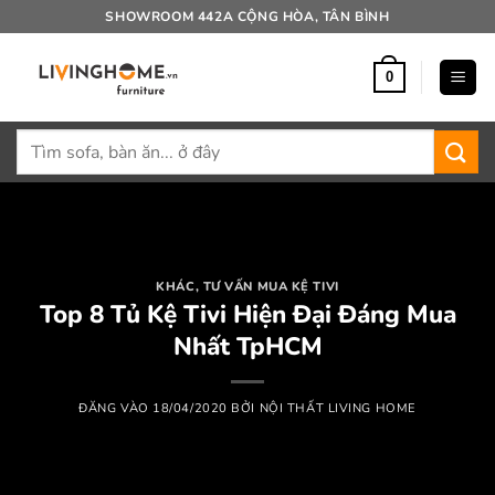
Bỏ
SHOWROOM 442A CỘNG HÒA, TÂN BÌNH
qua
nội
0
dung
Tìm
kiếm:
KHÁC
,
TƯ VẤN MUA KỆ TIVI
Top 8 Tủ Kệ Tivi Hiện Đại Đáng Mua
Nhất TpHCM
ĐĂNG VÀO
18/04/2020
BỞI
NỘI THẤT LIVING HOME