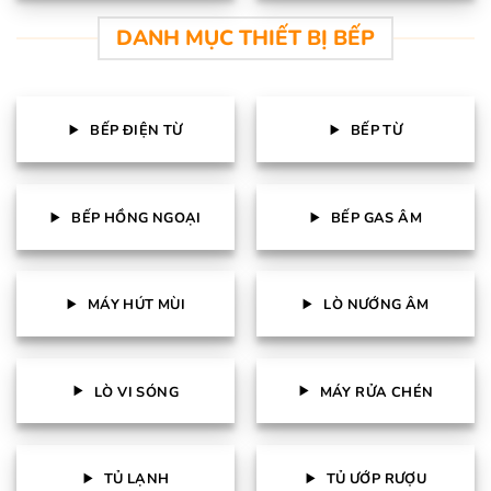
DANH MỤC THIẾT BỊ BẾP
BẾP ĐIỆN TỪ
BẾP TỪ
BẾP HỒNG NGOẠI
BẾP GAS ÂM
MÁY HÚT MÙI
LÒ NƯỚNG ÂM
LÒ VI SÓNG
MÁY RỬA CHÉN
TỦ LẠNH
TỦ ƯỚP RƯỢU