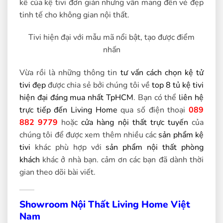
kế của kệ tivi đơn giản nhưng vẫn mang đến vẻ đẹp
tinh tế cho không gian nội thất.
Tivi hiện đại với mẫu mã nổi bật, tạo được điểm
nhấn
Vừa rồi là những thông tin
tư vấn cách chọn kệ tử
tivi đẹp
được chia sẻ bởi chúng tôi về
top 8 tủ kệ tivi
hiện đại đáng mua nhất TpHCM
. Bạn có thể
liên hệ
trực tiếp đến Living Home
qua số điện thoại
089
882 9779
hoặc
cửa hàng nội thất trực tuyến
của
chúng tôi để được xem thêm nhiều các
sản phẩm kệ
tivi
khác phù hợp với
sản phẩm nội thất phòng
khách
khác ở nhà bạn. cảm ơn các bạn đã dành thời
gian theo dõi bài viết.
Showroom Nội Thất Living Home Việt
Nam