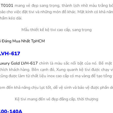
c T0101
mang vẻ đẹp sang trọng, thành lịch nhờ màu trắng bón
ảo cho việc đặt tivi và những món đồ khác. Mặt kính có khả nă
phẩm kéo dài.
Mẫu thiết kế kệ tivi cao cấp, sang trọng
Đại Đáng Mua Nhất TpHCM
 LVH-617
Luxury Gold LVH-617
chính là màu sắc nổi bật của nó. Bề mặt k
thích khách hàng. Bên cạnh đó, Xung quanh kệ tivi được chạy 
 cũng được làm từ chất liệu inox cao cấp có mạ vàng để tạo tổng 
đem đến khả năng chịu lực tốt, dễ vệ sinh và bảo vệ được phần d
Kệ tivi mang đến vẻ đẹp đẳng cấp, thời thượng
L100-140A