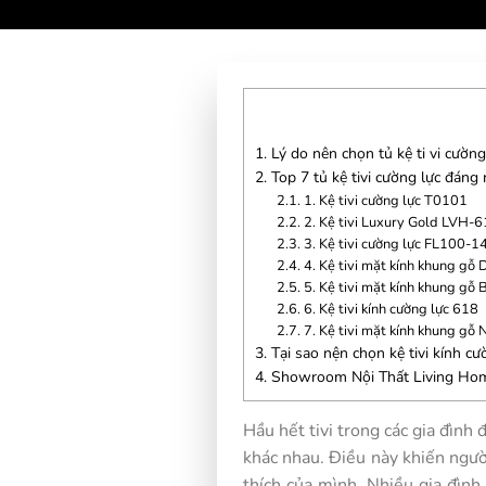
1.
Lý do nên chọn tủ kệ ti vi cường
2.
Top 7 tủ kệ tivi cường lực đán
2.1.
1. Kệ tivi cường lực T0101
2.2.
2. Kệ tivi Luxury Gold LVH-
2.3.
3. Kệ tivi cường lực FL100-
2.4.
4. Kệ tivi mặt kính khung gỗ
2.5.
5. Kệ tivi mặt kính khung gỗ
2.6.
6. Kệ tivi kính cường lực 618
2.7.
7. Kệ tivi mặt kính khung g
3.
Tại sao nện chọn kệ tivi kính cư
4.
Showroom Nội Thất Living Ho
Hầu hết tivi trong các gia đình 
khác nhau. Điều này khiến ngư
thích của mình. Nhiều gia đình