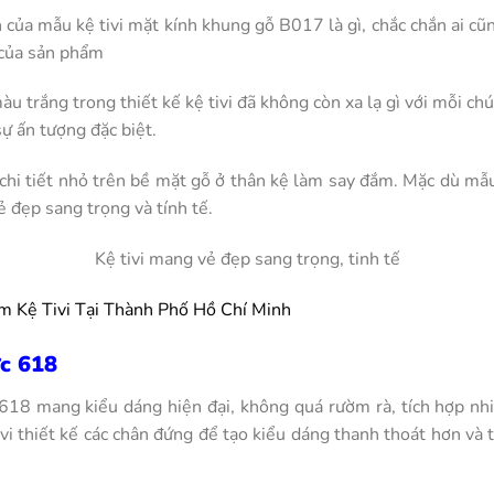
của mẫu kệ tivi mặt kính khung gỗ B017 là gì, chắc chắn ai cũ
 của sản phẩm
u trắng trong thiết kế kệ tivi đã không còn xa lạ gì với mỗi chú
sự ấn tượng đặc biệt.
 chi tiết nhỏ trên bề mặt gỗ ở thân kệ làm say đắm. Mặc dù mẫu
ẻ đẹp sang trọng và tính tế.
Kệ tivi mang vẻ đẹp sang trọng, tinh tế
 Kệ Tivi Tại Thành Phố Hồ Chí Minh
ực 618
c 618 mang kiểu dáng hiện đại, không quá rườm rà, tích hợp nhi
i thiết kế các chân đứng để tạo kiểu dáng thanh thoát hơn và 