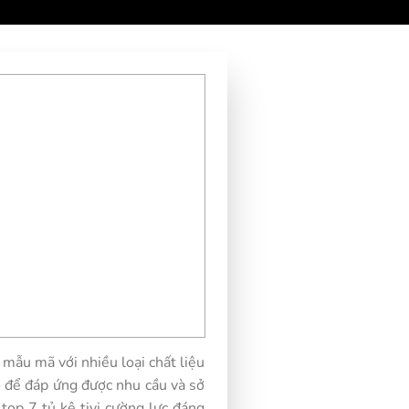
g mẫu mã với nhiều loại chất liệu
 để đáp ứng được nhu cầu và sở
top 7 tủ kệ tivi cường lực đáng