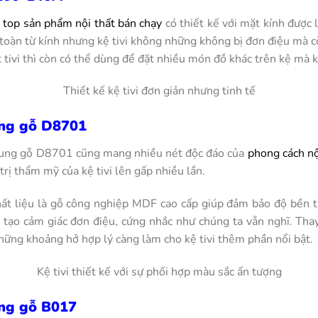
c
top sản phẩm nội thất bán chạy
có thiết kế với mặt kính được 
toàn từ kính nhưng kệ tivi không những không bị đơn điệu mà c
đặt tivi thì còn có thể dùng để đặt nhiều món đồ khác trên kệ mà
Thiết kế kệ tivi đơn giản nhưng tinh tế
ung gỗ D8701
 khung gỗ D8701 cũng mang nhiều nét độc đáo của
phong cách nộ
trị thẩm mỹ của kệ tivi lên gấp nhiều lần.
hất liệu là gỗ công nghiệp MDF cao cấp giúp đảm bảo độ bền t
g tạo cảm giác đơn điệu, cứng nhắc như chúng ta vẫn nghĩ. Thay
hững khoảng hở hợp lý càng làm cho kệ tivi thêm phần nổi bật.
Kệ tivi thiết kế với sự phối hợp màu sắc ấn tượng
ung gỗ B017