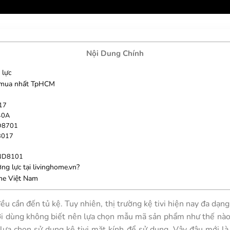
Nội Dung Chính
 lực
g mua nhất TpHCM
617
140A
 D8701
 B017
ỗ ND8101
ờng lực tại livinghome.vn?
me Việt Nam
đều cần đến tủ kệ. Tuy nhiên, thị trường kệ tivi hiện nay đa dạn
ời dùng không biết nên lựa chọn mẫu mã sản phẩm như thế nào
 lựa chọn sử dụng kệ tivi mặt kính để sử dụng. Vậy đâu mới là 