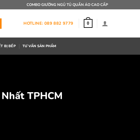
COMBO GIƯỜNG NGỦ TỦ QUẦN ÁO CAO CẤP
HOTLINE: 089 882 9779
0
ẾT BỊ BẾP
TƯ VẤN SẢN PHẨM
ua Nhất TPHCM