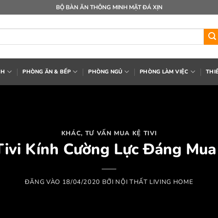
BỘ BÀN ĂN THÔNG MINH MẶT ĐÁ XỊN
CH
PHÒNG ĂN & BẾP
PHÒNG NGỦ
PHÒNG LÀM VIỆC
THI
KHÁC
,
TƯ VẤN MUA KỆ TIVI
Tivi Kính Cường Lực Đáng M
ĐĂNG VÀO
18/04/2020
BỞI
NỘI THẤT LIVING HOME