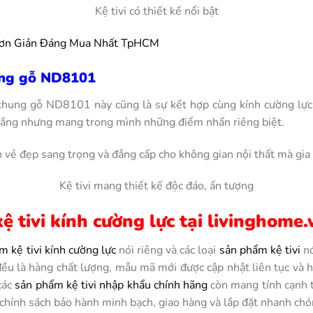
Kệ tivi có thiết kế nổi bật
Đơn Giản Đáng Mua Nhất TpHCM
hung gỗ ND8101
 khung gỗ ND8101 này cũng là sự kết hợp cùng kính cường lự
rắng nhưng mang trong mình những điểm nhấn riêng biệt.
vẻ đẹp sang trọng và đẳng cấp cho không gian nội thất mà gia 
Kệ tivi mang thiết kế độc đáo, ấn tượng
ệ tivi kính cường lực tại livinghome.
m kệ tivi kính cường lực
nói riêng và các loại
sản phẩm kệ tivi
nó
đều là hàng chất lượng, mẫu mã mới được cập nhật liên tục và 
các
sản phẩm kệ tivi nhập khẩu chính hãng
còn mang tính cạnh tr
hính sách bảo hành minh bạch, giao hàng và lắp đặt nhanh chó