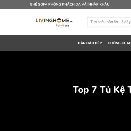
Bỏ
GHẾ SOFA PHÒNG KHÁCH DA VẢI NHẬP KHẨU
qua
nội
Tìm
dung
kiếm:
BÀN ĐẢO BẾP
PHÒNG KHÁ
Top 7 Tủ Kệ 