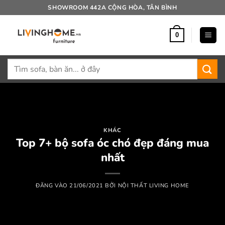
Bỏ
SHOWROOM 442A CỘNG HÒA, TÂN BÌNH
qua
nội
0
dung
Tìm
kiếm:
KHÁC
Top 7+ bộ sofa óc chó đẹp đáng mua
nhất
ĐĂNG VÀO
21/06/2021
BỞI
NỘI THẤT LIVING HOME