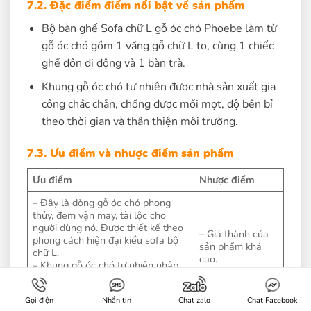
7.2. Đặc điểm điểm nổi bật về sản phẩm
Bộ bàn ghế Sofa chữ L gỗ óc chó Phoebe làm từ
gỗ óc chó gồm 1 văng gỗ chữ L to, cùng 1 chiếc
ghế đôn di động và 1 bàn trà.
Khung gỗ óc chó tự nhiên được nhà sản xuất gia
công chắc chắn, chống được mối mọt, độ bền bỉ
theo thời gian và thân thiện môi trường.
7.3. Ưu điểm và nhược điểm sản phẩm
Ưu điểm
Nhược điểm
– Đây là dòng gỗ óc chó phong
thủy, đem vận may, tài lộc cho
người dùng nó. Được thiết kế theo
– Giá thành của
phong cách hiện đại kiểu sofa bộ
sản phẩm khá
chữ L.
cao.
– Khung gỗ óc chó tự nhiên nhập
– Chỉ phù hợp với
khẩu được nhà sản xuất gia công
những ngôi nhà
chắc chắn, chịu lực tốt, chống mối
nhỏ mang lại sự
Gọi điện
Nhắn tin
Chat zalo
Chat Facebook
mọt, va đập mạnh.
ấm cúng cho gia