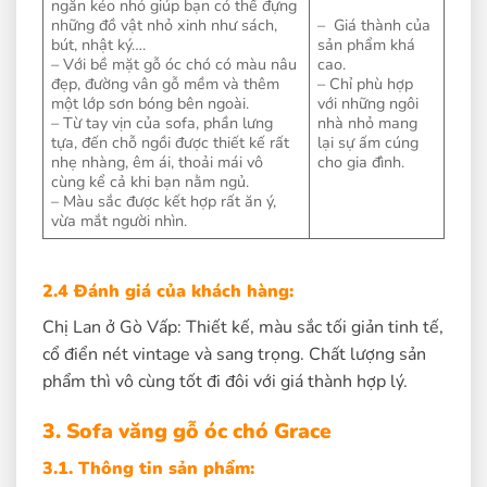
ngăn kéo nhỏ giúp bạn có thể đựng
những đồ vật nhỏ xinh như sách,
– Giá thành của
bút, nhật ký….
sản phẩm khá
– Với bề mặt gỗ óc chó có màu nâu
cao.
đẹp, đường vân gỗ mềm và thêm
– Chỉ phù hợp
một lớp sơn bóng bên ngoài.
với những ngôi
– Từ tay vịn của sofa, phần lưng
nhà nhỏ mang
tựa, đến chỗ ngồi được thiết kế rất
lại sự ấm cúng
nhẹ nhàng, êm ái, thoải mái vô
cho gia đình.
cùng kể cả khi bạn nằm ngủ.
– Màu sắc được kết hợp rất ăn ý,
vừa mắt người nhìn.
2.4 Đánh giá của khách hàng:
Chị Lan ở Gò Vấp: Thiết kế, màu sắc tối giản tinh tế,
cổ điển nét vintage và sang trọng. Chất lượng sản
phẩm thì vô cùng tốt đi đôi với giá thành hợp lý.
3.
Sofa văng gỗ óc chó Grace
3.1. Thông tin sản phẩm: