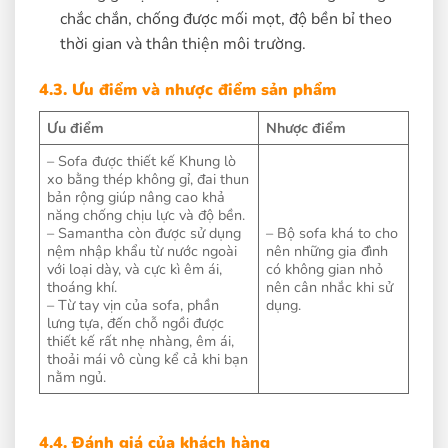
chắc chắn, chống được mối mọt, độ bền bỉ theo
thời gian và thân thiện môi trường.
4.3. Ưu điểm và nhược điểm sản phẩm
Ưu điểm
Nhược điểm
– Sofa được thiết kế Khung lò
xo bằng thép không gỉ, đai thun
bản rộng giúp nâng cao khả
năng chống chịu lực và độ bền.
– Samantha còn được sử dụng
– Bộ sofa khá to cho
nệm nhập khẩu từ nước ngoài
nên những gia đình
với loại dày, và cực kì êm ái,
có không gian nhỏ
thoáng khí.
nên cân nhắc khi sử
– Từ tay vịn của sofa, phần
dụng.
lưng tựa, đến chỗ ngồi được
thiết kế rất nhẹ nhàng, êm ái,
thoải mái vô cùng kể cả khi bạn
nằm ngủ.
4.4. Đánh giá của khách hàng