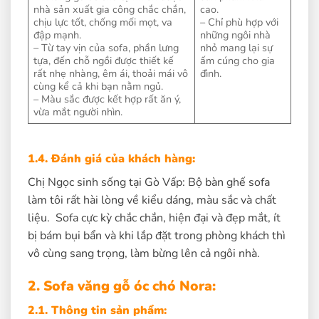
nhà sản xuất gia công chắc chắn,
cao.
chịu lực tốt, chống mối mọt, va
– Chỉ phù hợp với
đập mạnh.
những ngôi nhà
– Từ tay vịn của sofa, phần lưng
nhỏ mang lại sự
tựa, đến chỗ ngồi được thiết kế
ấm cúng cho gia
rất nhẹ nhàng, êm ái, thoải mái vô
đình.
cùng kể cả khi bạn nằm ngủ.
– Màu sắc được kết hợp rất ăn ý,
vừa mắt người nhìn.
1.4. Đánh giá của khách hàng:
Chị Ngọc sinh sống tại Gò Vấp: Bộ bàn ghế sofa
làm tôi rất hài lòng về kiểu dáng, màu sắc và chất
liệu. Sofa cực kỳ chắc chắn, hiện đại và đẹp mắt, ít
bị bám bụi bẩn và khi lắp đặt trong phòng khách thì
vô cùng sang trọng, làm bừng lên cả ngôi nhà.
2. Sofa văng gỗ óc chó Nora:
2.1. Thông tin sản phẩm: