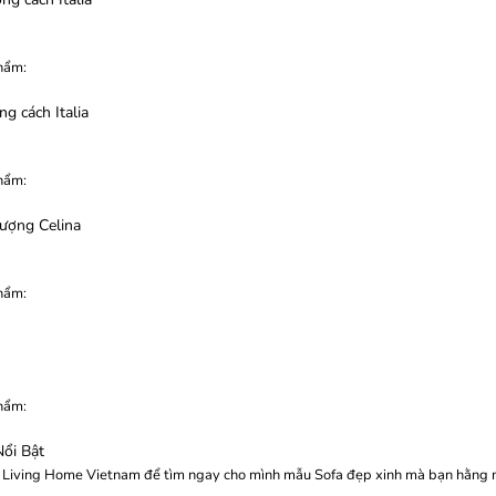
hẩm:
:
g cách Italia
hẩm:
:
ượng Celina
hẩm:
:
hẩm:
:
ổi Bật
a Living Home Vietnam để tìm ngay cho mình mẫu Sofa đẹp xinh mà bạn hằng