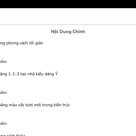
Nội Dung Chính
ng phong cách tối giản
hẩm:
:
băng 1-1-3 tao nhã kiểu dáng Ý
hẩm:
:
ăng màu sắc tươi mới trong kiến trúc
hẩm:
:
ng cách Italia