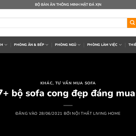
BỘ BÀN ĂN THÔNG MINH MẶT ĐÁ XỊN
CH
PHÒNG ĂN & BẾP
PHÒNG NGỦ
PHÒNG LÀM VIỆC
THI
KHÁC
,
TƯ VẤN MUA SOFA
7+ bộ sofa cong đẹp đáng mua
ĐĂNG VÀO
28/06/2021
BỞI
NỘI THẤT LIVING HOME