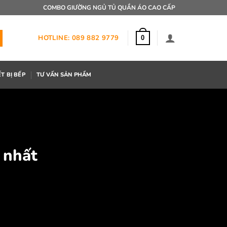
COMBO GIƯỜNG NGỦ TỦ QUẦN ÁO CAO CẤP
HOTLINE: 089 882 9779
0
ẾT BỊ BẾP
TƯ VẤN SẢN PHẨM
 nhất