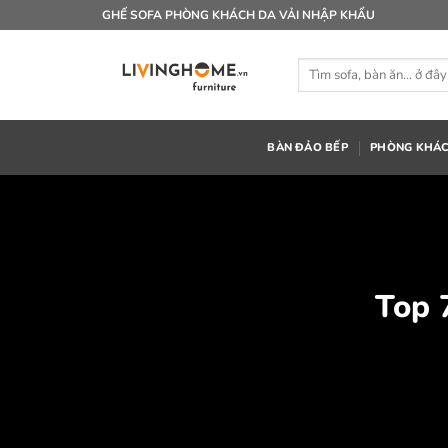
Bỏ
GHẾ SOFA PHÒNG KHÁCH DA VẢI NHẬP KHẨU
qua
nội
Tìm
dung
kiếm:
BÀN ĐẢO BẾP
PHÒNG KHÁ
Top 