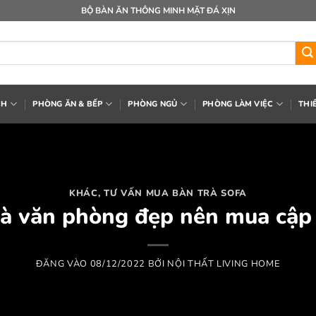
BỘ BÀN ĂN THÔNG MINH MẶT ĐÁ XỊN
CH
PHÒNG ĂN & BẾP
PHÒNG NGỦ
PHÒNG LÀM VIỆC
THI
KHÁC
,
TƯ VẤN MUA BÀN TRÀ SOFA
rà văn phòng đẹp nên mua cập
ĐĂNG VÀO
08/12/2022
BỞI
NỘI THẤT LIVING HOME