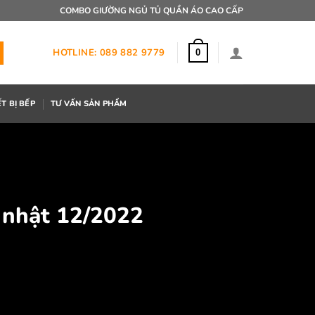
COMBO GIƯỜNG NGỦ TỦ QUẦN ÁO CAO CẤP
HOTLINE: 089 882 9779
0
ẾT BỊ BẾP
TƯ VẤN SẢN PHẨM
 nhật 12/2022