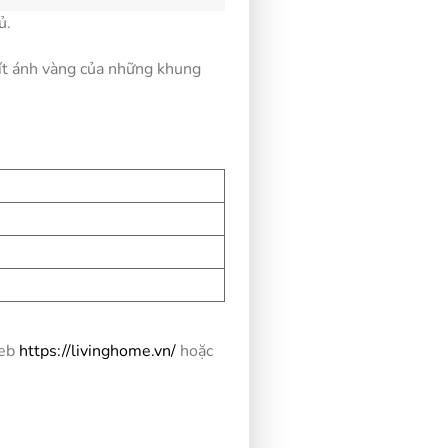
ủ.
ít ánh vàng của những khung
eb
https://livinghome.vn/
hoặc