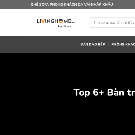
Bỏ
GHẾ SOFA PHÒNG KHÁCH DA VẢI NHẬP KHẨU
qua
nội
Tìm
dung
kiếm:
BÀN ĐẢO BẾP
PHÒNG KHÁ
Top 6+ Bàn t