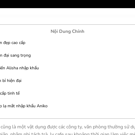
Nội Dung Chính
n đẹp cao cấp
n đại sang trọng
iến Alisha nhập khẩu
bỉ hiện đại
ấp tinh tế
ợp lạ mắt nhập khẩu Aniko
à cũng là một vật dụng được các công ty, văn phòng thường sử d
giãn, nhâm nhi tách trà, ly cafe sau khoảng thời gian làm việc 