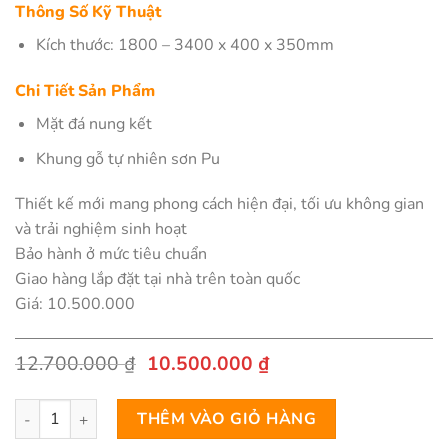
Thông Số Kỹ Thuật
Kích thước: 1800 – 3400 x 400 x 350mm
Chi Tiết Sản Phẩm
Mặt đá nung kết
Khung gỗ tự nhiên sơn Pu
Thiết kế mới mang phong cách hiện đại, tối ưu không gian
và trải nghiệm sinh hoạt
Bảo hành ở mức tiêu chuẩn
Giao hàng lắp đặt tại nhà trên toàn quốc
Giá: 10.500.000
Giá
Giá
12.700.000
₫
10.500.000
₫
gốc
hiện
là:
tại
Bàn Trà Đôi Kết Hợp Lạ Mắt Nhập Khẩu Aniko số lượng
12.700.000 ₫.
là:
THÊM VÀO GIỎ HÀNG
10.500.000 ₫.