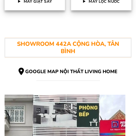
MÁY GIẶT SẤY
MÁY LỌC NƯỚC
SHOWROOM 442A CỘNG HÒA, TÂN
BÌNH
GOOGLE MAP NỘI THẤT LIVING HOME