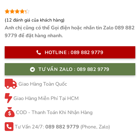
4.25
12
trên
(
12
đánh giá của khách hàng)
5 dựa
Anh chị cũng có thể Gọi điện hoặc nhắn tin Zalo 089 882
trên
đánh
giá
9779 để đặt hàng nhanh.
HOTLINE : 089 882 9779
TƯ VẤN ZALO : 089 882 9779
Giao Hàng Toàn Quốc
Giao Hàng Miễn Phí Tại HCM
COD - Thanh Toán Khi Nhận Hàng
Tư Vấn 24/7:
089 882 9779
(Phone, Zalo)