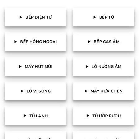
BẾP ĐIỆN TỪ
BẾP TỪ
BẾP HỒNG NGOẠI
BẾP GAS ÂM
MÁY HÚT MÙI
LÒ NƯỚNG ÂM
LÒ VI SÓNG
MÁY RỬA CHÉN
TỦ LẠNH
TỦ ƯỚP RƯỢU