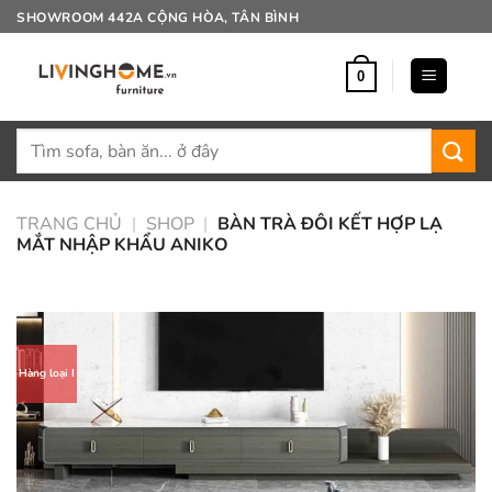
Bỏ
SHOWROOM 442A CỘNG HÒA, TÂN BÌNH
qua
nội
0
dung
Tìm
kiếm:
TRANG CHỦ
|
SHOP
|
BÀN TRÀ ĐÔI KẾT HỢP LẠ
MẮT NHẬP KHẨU ANIKO
Hàng loại I