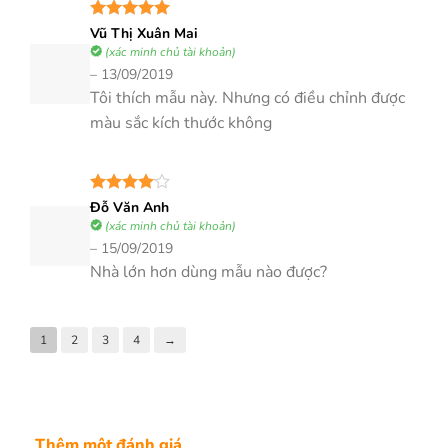
Được xếp
Vũ Thị Xuân Mai
hạng
5
5
(xác minh chủ tài khoản)
sao
–
13/09/2019
Tôi thích mẫu này. Nhưng có điều chỉnh được
màu sắc kích thước không
Được
Đỗ Văn Anh
xếp hạng
(xác minh chủ tài khoản)
4
5 sao
–
15/09/2019
Nhà lớn hơn dùng mẫu nào được?
1
2
3
4
→
Thêm một đánh giá