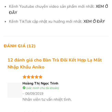
Kênh Youtube chuyên video sản phẩm mới nhất:
XEM Ở
ĐÂY
Kênh TikTok cập nhật xu hướng mới nhất:
XEM Ở ĐÂY
ĐÁNH GIÁ (12)
12 đánh giá cho
Bàn Trà Đôi Kết Hợp Lạ Mắt
Nhập Khẩu Aniko
Được xếp
Hoàng Thị Ngọc Trinh
hạng
5
5
(xác minh chủ tài khoản)
sao
–
06/09/2019
Nhân viên tư vấn nhiệt tình.