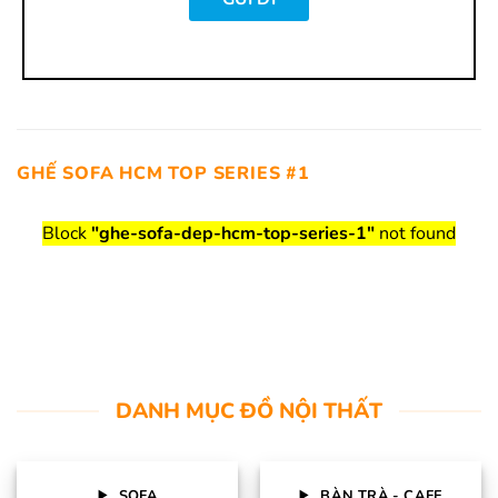
GHẾ SOFA HCM TOP SERIES #1
Block
"ghe-sofa-dep-hcm-top-series-1"
not found
DANH MỤC ĐỒ NỘI THẤT
SOFA
BÀN TRÀ - CAFE