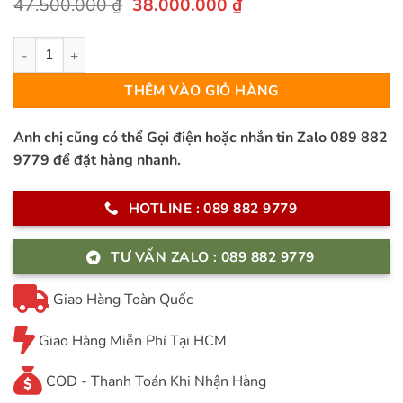
Giá
Giá
47.500.000
₫
38.000.000
₫
gốc
hiện
là:
tại
Sofa góc L Giada vẻ đẹp đầy mê hoặc Italia số lượng
47.500.000 ₫.
là:
38.000.000 ₫.
THÊM VÀO GIỎ HÀNG
Anh chị cũng có thể Gọi điện hoặc nhắn tin Zalo 089 882
9779 để đặt hàng nhanh.
HOTLINE : 089 882 9779
TƯ VẤN ZALO : 089 882 9779
Giao Hàng Toàn Quốc
Giao Hàng Miễn Phí Tại HCM
COD - Thanh Toán Khi Nhận Hàng