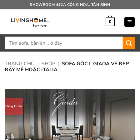
Bỏ
SHOWROOM 442A CỘNG HÒA, TÂN BÌNH
qua
nội
0
dung
Tìm
kiếm:
TRANG CHỦ
|
SHOP
|
SOFA GÓC L GIADA VẺ ĐẸP
ĐẦY MÊ HOẶC ITALIA
Hàng Order