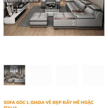
SOFA GÓC L GIADA VẺ ĐẸP ĐẦY MÊ HOẶC
ITALIA