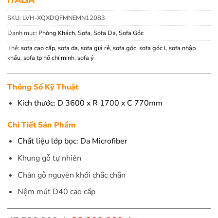
SKU:
LVH-XQXDQFMNEMN12083
Danh mục:
Phòng Khách
,
Sofa
,
Sofa Da
,
Sofa Góc
Thẻ:
sofa cao cấp
,
sofa da
,
sofa giá rẻ
,
sofa góc
,
sofa góc l
,
sofa nhập
khẩu
,
sofa tp hồ chí minh
,
sofa ý
Thông Số Kỹ Thuật
Kích thước: D 3600 x R 1700 x C 770mm
Chi Tiết Sản Phẩm
Chất liệu lớp bọc: Da Microfiber
Khung gỗ tự nhiên
Chân gỗ nguyên khối chắc chắn
Nệm mút D40 cao cấp