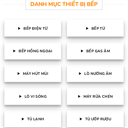
DANH MỤC THIẾT BỊ BẾP
BẾP ĐIỆN TỪ
BẾP TỪ
BẾP HỒNG NGOẠI
BẾP GAS ÂM
MÁY HÚT MÙI
LÒ NƯỚNG ÂM
LÒ VI SÓNG
MÁY RỬA CHÉN
TỦ LẠNH
TỦ ƯỚP RƯỢU