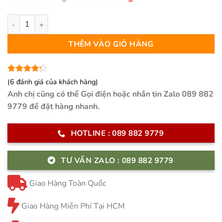
gốc
hiện
là:
tại
Bộ Sofa Băng Cao Cấp Nhập Khẩu - Varese số lượng
65.000.000 ₫.
là:
48.000.000 ₫.
THÊM VÀO GIỎ HÀNG
4.17
6
trên
(
6
đánh giá của khách hàng)
5 dựa
Anh chị cũng có thể Gọi điện hoặc nhắn tin Zalo 089 882
trên
đánh
giá
9779 để đặt hàng nhanh.
HOTLINE : 089 882 9779
TƯ VẤN ZALO : 089 882 9779
Giao Hàng Toàn Quốc
Giao Hàng Miễn Phí Tại HCM