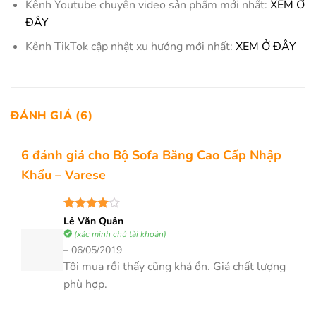
Kênh Youtube chuyên video sản phẩm mới nhất:
XEM Ở
ĐÂY
Kênh TikTok cập nhật xu hướng mới nhất:
XEM Ở ĐÂY
ĐÁNH GIÁ (6)
6 đánh giá cho
Bộ Sofa Băng Cao Cấp Nhập
Khẩu – Varese
Được
Lê Văn Quân
xếp hạng
(xác minh chủ tài khoản)
4
5 sao
–
06/05/2019
Tôi mua rồi thấy cũng khá ổn. Giá chất lượng
phù hợp.