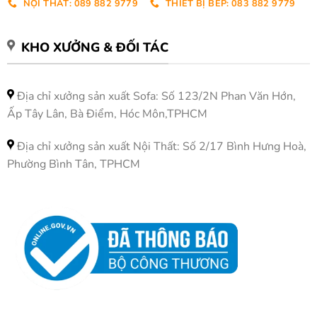
NỘI THẤT: 089 882 9779
THIẾT BỊ BẾP: 083 882 9779
KHO XƯỞNG & ĐỐI TÁC
Địa chỉ xưởng sản xuất Sofa: Số 123/2N Phan Văn Hớn,
Ấp Tây Lân, Bà Điểm, Hóc Môn,TPHCM
Địa chỉ xưởng sản xuất Nội Thất: Số 2/17 Bình Hưng Hoà,
Phường Bình Tân, TPHCM