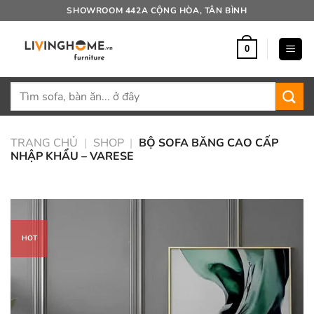
Bỏ
SHOWROOM 442A CỘNG HÒA, TÂN BÌNH
qua
nội
0
dung
Tìm
kiếm:
TRANG CHỦ
|
SHOP
|
BỘ SOFA BĂNG CAO CẤP
NHẬP KHẨU – VARESE
HOT