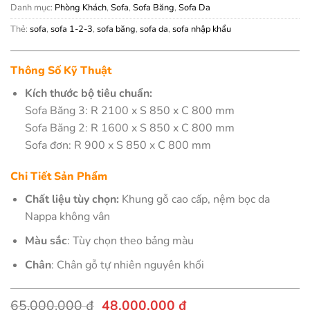
Danh mục:
Phòng Khách
,
Sofa
,
Sofa Băng
,
Sofa Da
Thẻ:
sofa
,
sofa 1-2-3
,
sofa băng
,
sofa da
,
sofa nhập khẩu
Thông Số Kỹ Thuật
Kích thước bộ tiêu chuẩn:
Sofa Băng 3: R 2100 x S 850 x C 800 mm
Sofa Băng 2: R 1600 x S 850 x C 800 mm
Sofa đơn: R 900 x S 850 x C 800 mm
Chi Tiết Sản Phẩm
Chất liệu tùy chọn:
Khung gỗ cao cấp, nệm bọc da
Nappa không vân
Màu sắc
: Tùy chọn theo bảng màu
Chân
: Chân gỗ tự nhiên nguyên khối
Giá
Giá
65.000.000
₫
48.000.000
₫