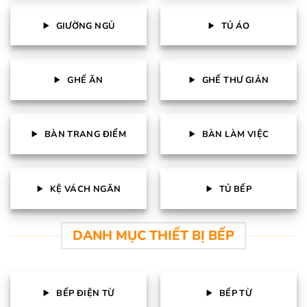
GIƯỜNG NGỦ
TỦ ÁO
GHẾ ĂN
GHẾ THƯ GIẢN
BÀN TRANG ĐIỂM
BÀN LÀM VIỆC
KỆ VÁCH NGĂN
TỦ BẾP
DANH MỤC THIẾT BỊ BẾP
BẾP ĐIỆN TỪ
BẾP TỪ