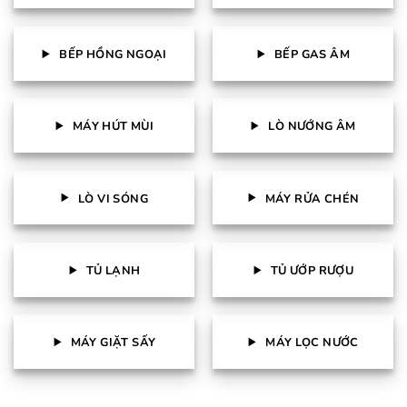
BẾP HỒNG NGOẠI
BẾP GAS ÂM
MÁY HÚT MÙI
LÒ NƯỚNG ÂM
LÒ VI SÓNG
MÁY RỬA CHÉN
TỦ LẠNH
TỦ ƯỚP RƯỢU
MÁY GIẶT SẤY
MÁY LỌC NƯỚC