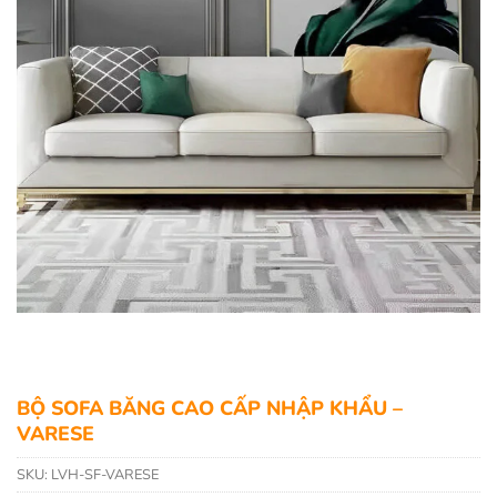
BỘ SOFA BĂNG CAO CẤP NHẬP KHẨU –
VARESE
SKU:
LVH-SF-VARESE