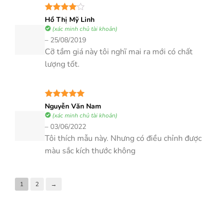
Được
Hồ Thị Mỹ Linh
xếp hạng
(xác minh chủ tài khoản)
4
5 sao
–
25/08/2019
Cỡ tầm giá này tôi nghĩ mai ra mới có chất
lượng tốt.
Được xếp
Nguyễn Văn Nam
hạng
5
5
(xác minh chủ tài khoản)
sao
–
03/06/2022
Tôi thích mẫu này. Nhưng có điều chỉnh được
màu sắc kích thước không
1
2
→