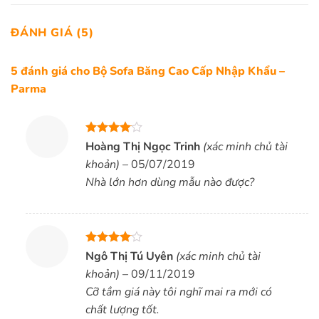
ĐÁNH GIÁ (5)
5 đánh giá cho
Bộ Sofa Băng Cao Cấp Nhập Khẩu –
Parma
Được
Hoàng Thị Ngọc Trinh
(xác minh chủ tài
xếp hạng
khoản)
–
05/07/2019
4
5 sao
Nhà lớn hơn dùng mẫu nào được?
Được
Ngô Thị Tú Uyên
(xác minh chủ tài
xếp hạng
khoản)
–
09/11/2019
4
5 sao
Cỡ tầm giá này tôi nghĩ mai ra mới có
chất lượng tốt.