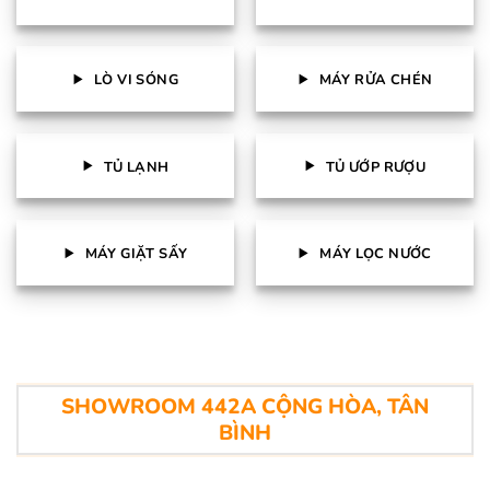
LÒ VI SÓNG
MÁY RỬA CHÉN
TỦ LẠNH
TỦ ƯỚP RƯỢU
MÁY GIẶT SẤY
MÁY LỌC NƯỚC
SHOWROOM 442A CỘNG HÒA, TÂN
BÌNH