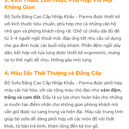
3. Kích Thước Linh Hoạt, Phù Hợp Với Mọi
Không Gian
Bộ Sofa Băng Cao Cấp Nhập Khẩu – Parma được thiết kế
với kích thước tiêu chuẩn, phù hợp cho cả những căn hộ
nhỏ gọn và phòng khách rộng rãi. Ghế có chiều dài đủ để
từ 3-4 người ngồi thoải mái, đáp ứng tốt nhu cầu sử dụng
cho gia đình hoặc các buổi tiếp khách. Phần đệm ngồi dày
dặn, kết hợp với tựa lưng được thiết kế ergonomic, mang
lại tư thế ngồi dễ chịu, không gây mỏi lưng.
4. Màu Sắc Thời Thượng và Đẳng Cấp
Bộ Sofa Băng Cao Cấp Nhập Khẩu – Parma được phối hợp
màu sắc hài hòa, với các tông màu chủ đạo như
xám đậm,
trắng và cam đất
. Đây là sự lựa chọn hoàn hảo cho những
ai muốn tạo điểm nhấn cho không gian phòng khách mà
vẫn giữ được sự sang trọng và hiện đại. Màu sắc trung tính
giúp bộ sofa dễ dàng phối hợp với các món đồ nội thất
khác, từ bàn trà kính, thảm lông đến kệ tivi gỗ.