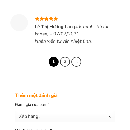
Được xếp
Lê Thị Hương Lan
(xác minh chủ tài
hạng
5
5
khoản)
–
07/02/2021
sao
Nhân viên tư vấn nhiệt tình.
1
2
→
Thêm một đánh giá
Đánh giá của bạn
*