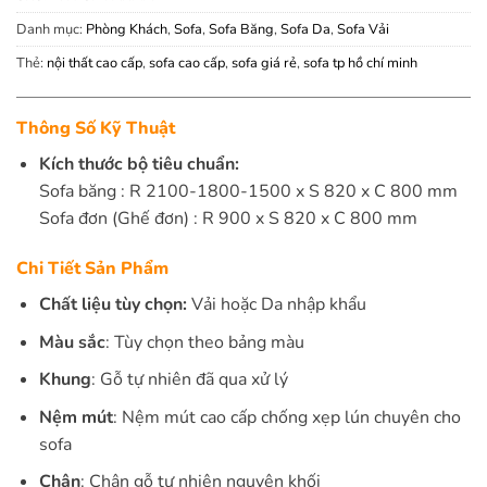
Danh mục:
Phòng Khách
,
Sofa
,
Sofa Băng
,
Sofa Da
,
Sofa Vải
Thẻ:
nội thất cao cấp
,
sofa cao cấp
,
sofa giá rẻ
,
sofa tp hồ chí minh
Thông Số Kỹ Thuật
Kích thước bộ tiêu chuẩn:
Sofa băng : R 2100-1800-1500 x S 820 x C 800 mm
Sofa đơn (Ghế đơn) : R 900 x S 820 x C 800 mm
Chi Tiết Sản Phẩm
Chất liệu tùy chọn:
Vải hoặc Da nhập khẩu
Màu sắc
: Tùy chọn theo bảng màu
Khung
: Gỗ tự nhiên đã qua xử lý
Nệm mút
: Nệm mút cao cấp chống xẹp lún chuyên cho
sofa
Chân
: Chân gỗ tự nhiên nguyên khối