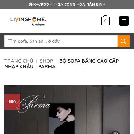
Bỏ
SHOWROOM 442A CỘNG HÒA, TÂN BÌNH
qua
nội
0
dung
Tìm
kiếm:
TRANG CHỦ
|
SHOP
|
BỘ SOFA BĂNG CAO CẤP
NHẬP KHẨU – PARMA
NEW