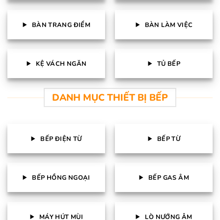
BÀN TRANG ĐIỂM
BÀN LÀM VIỆC
KỆ VÁCH NGĂN
TỦ BẾP
DANH MỤC THIẾT BỊ BẾP
BẾP ĐIỆN TỪ
BẾP TỪ
BẾP HỒNG NGOẠI
BẾP GAS ÂM
MÁY HÚT MÙI
LÒ NƯỚNG ÂM