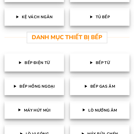
KỆ VÁCH NGĂN
TỦ BẾP
DANH MỤC THIẾT BỊ BẾP
BẾP ĐIỆN TỪ
BẾP TỪ
BẾP HỒNG NGOẠI
BẾP GAS ÂM
MÁY HÚT MÙI
LÒ NƯỚNG ÂM
LÒ VI SÓNG
MÁY RỬA CHÉN