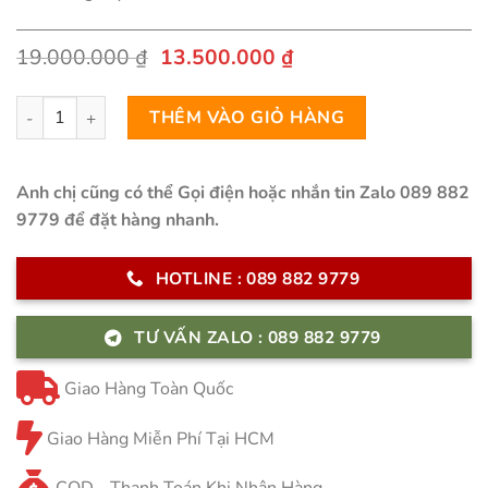
Giá
Giá
19.000.000
₫
13.500.000
₫
gốc
hiện
là:
tại
Bàn Ăn Mặt Đá Cao Cấp - HAKU số lượng
19.000.000 ₫.
là:
THÊM VÀO GIỎ HÀNG
13.500.000 ₫.
Anh chị cũng có thể Gọi điện hoặc nhắn tin Zalo 089 882
9779 để đặt hàng nhanh.
HOTLINE : 089 882 9779
TƯ VẤN ZALO : 089 882 9779
Giao Hàng Toàn Quốc
Giao Hàng Miễn Phí Tại HCM