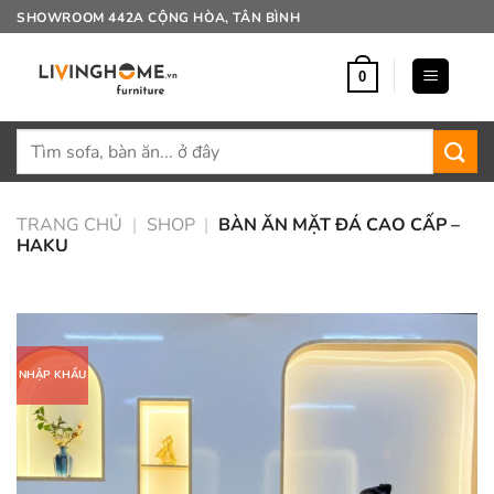
Bỏ
SHOWROOM 442A CỘNG HÒA, TÂN BÌNH
qua
nội
0
dung
Tìm
kiếm:
TRANG CHỦ
|
SHOP
|
BÀN ĂN MẶT ĐÁ CAO CẤP –
HAKU
NHẬP KHẨU