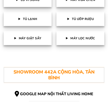
TỦ LẠNH
TỦ ƯỚP RƯỢU
MÁY GIẶT SẤY
MÁY LỌC NƯỚC
SHOWROOM 442A CỘNG HÒA, TÂN
BÌNH
GOOGLE MAP NỘI THẤT LIVING HOME