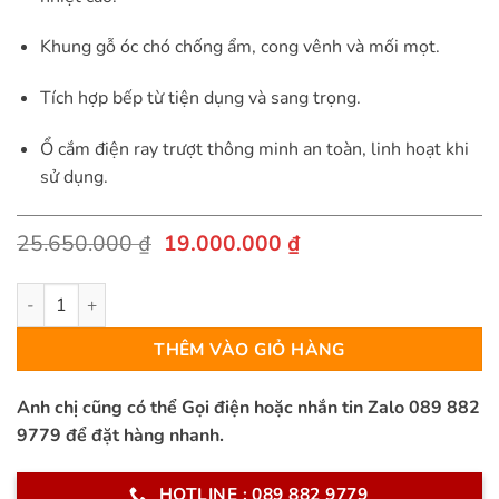
Khung gỗ óc chó chống ẩm, cong vênh và mối mọt.
Tích hợp bếp từ tiện dụng và sang trọng.
Ổ cắm điện ray trượt thông minh an toàn, linh hoạt khi
sử dụng.
Giá
Giá
25.650.000
₫
19.000.000
₫
gốc
hiện
là:
tại
Bàn Đảo Bếp Thông Minh Kết Hợp Bàn Ăn - 2518 số lượng
25.650.000 ₫.
là:
19.000.000 ₫.
THÊM VÀO GIỎ HÀNG
Anh chị cũng có thể Gọi điện hoặc nhắn tin Zalo 089 882
9779 để đặt hàng nhanh.
HOTLINE : 089 882 9779