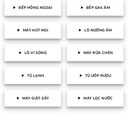
BẾP HỒNG NGOẠI
BẾP GAS ÂM
MÁY HÚT MÙI
LÒ NƯỚNG ÂM
LÒ VI SÓNG
MÁY RỬA CHÉN
TỦ LẠNH
TỦ ƯỚP RƯỢU
MÁY GIẶT SẤY
MÁY LỌC NƯỚC