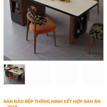
BÀN ĐẢO BẾP THÔNG MINH KẾT HỢP BÀN ĂN
– 2518