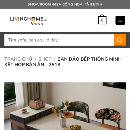
Bỏ
SHOWROOM 442A CỘNG HÒA, TÂN BÌNH
qua
nội
0
dung
Tìm
kiếm:
TRANG CHỦ
|
SHOP
|
BÀN ĐẢO BẾP THÔNG MINH
KẾT HỢP BÀN ĂN – 2518