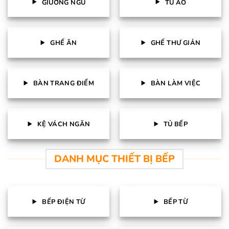
GIƯỜNG NGỦ
TỦ ÁO
GHẾ ĂN
GHẾ THƯ GIẢN
BÀN TRANG ĐIỂM
BÀN LÀM VIỆC
KỆ VÁCH NGĂN
TỦ BẾP
DANH MỤC THIẾT BỊ BẾP
BẾP ĐIỆN TỪ
BẾP TỪ