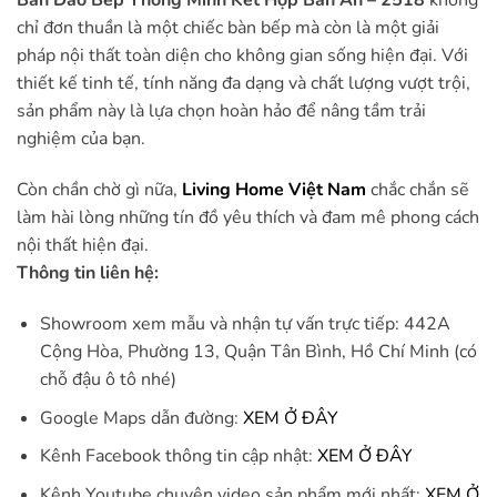
Bàn Đảo Bếp Thông Minh Kết Hợp Bàn Ăn – 2518
không
chỉ đơn thuần là một chiếc bàn bếp mà còn là một giải
pháp nội thất toàn diện cho không gian sống hiện đại. Với
thiết kế tinh tế, tính năng đa dạng và chất lượng vượt trội,
sản phẩm này là lựa chọn hoàn hảo để nâng tầm trải
nghiệm của bạn.
Còn chần chờ gì nữa,
Living Home Việt Nam
chắc chắn sẽ
làm hài lòng những tín đồ yêu thích và đam mê phong cách
nội thất hiện đại.
Thông tin liên hệ:
Showroom xem mẫu và nhận tự vấn trực tiếp: 442A
Cộng Hòa, Phường 13, Quận Tân Bình, Hồ Chí Minh (có
chỗ đậu ô tô nhé)
Google Maps dẫn đường:
XEM Ở ĐÂY
Kênh Facebook thông tin cập nhật:
XEM Ở ĐÂY
Kênh Youtube chuyên video sản phẩm mới nhất:
XEM Ở