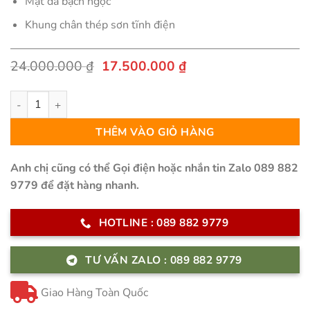
Mặt đá bạch ngọc
Khung chân thép sơn tĩnh điện
Giá
Giá
24.000.000
₫
17.500.000
₫
gốc
hiện
là:
tại
Bàn Ăn Nhập Khẩu Mặt Đá Tinh Thể - KINGDOM số lượng
24.000.000 ₫.
là:
17.500.000 ₫.
THÊM VÀO GIỎ HÀNG
Anh chị cũng có thể Gọi điện hoặc nhắn tin Zalo 089 882
9779 để đặt hàng nhanh.
HOTLINE : 089 882 9779
TƯ VẤN ZALO : 089 882 9779
Giao Hàng Toàn Quốc