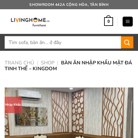
Bỏ
SHOWROOM 442A CỘNG HÒA, TÂN BÌNH
qua
nội
0
dung
Tìm
kiếm:
TRANG CHỦ
|
SHOP
|
BÀN ĂN NHẬP KHẨU MẶT ĐÁ
TINH THỂ – KINGDOM
Nhập Khẩu