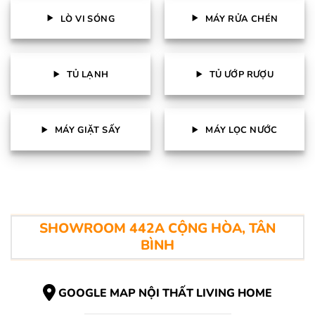
LÒ VI SÓNG
MÁY RỬA CHÉN
TỦ LẠNH
TỦ ƯỚP RƯỢU
MÁY GIẶT SẤY
MÁY LỌC NƯỚC
SHOWROOM 442A CỘNG HÒA, TÂN
BÌNH
GOOGLE MAP NỘI THẤT LIVING HOME