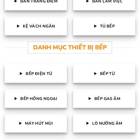
BÀN TRANG ĐIỂM
BÀN LÀM VIỆC
KỆ VÁCH NGĂN
TỦ BẾP
DANH MỤC THIẾT BỊ BẾP
BẾP ĐIỆN TỪ
BẾP TỪ
BẾP HỒNG NGOẠI
BẾP GAS ÂM
MÁY HÚT MÙI
LÒ NƯỚNG ÂM