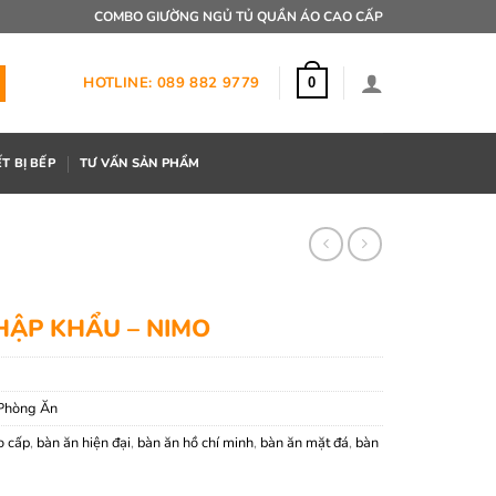
COMBO GIƯỜNG NGỦ TỦ QUẦN ÁO CAO CẤP
HOTLINE: 089 882 9779
0
ẾT BỊ BẾP
TƯ VẤN SẢN PHẨM
HẬP KHẨU – NIMO
Phòng Ăn
o cấp
,
bàn ăn hiện đại
,
bàn ăn hồ chí minh
,
bàn ăn mặt đá
,
bàn