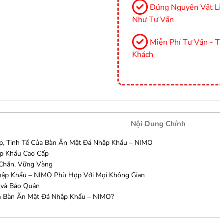
Đúng Nguyên Vật Li
Như Tư Vấn
Miễn Phí Tư Vấn - 
Khách
Nội Dung Chính
ấp, Tinh Tế Của Bàn Ăn Mặt Đá Nhập Khẩu – NIMO
ập Khẩu Cao Cấp
Chắn, Vững Vàng
hập Khẩu – NIMO Phù Hợp Với Mọi Không Gian
 và Bảo Quản
n Bàn Ăn Mặt Đá Nhập Khẩu – NIMO?