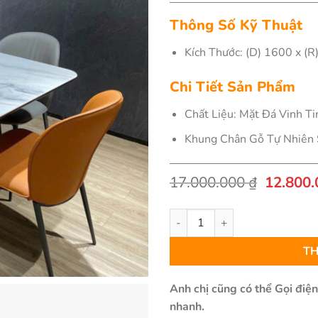
Thông Số Kỹ Thuật
Kích Thước: (D) 1600 x (
Chi Tiết Sản Phẩm
Chất Liệu: Mặt Đá Vinh T
Khung Chân Gỗ Tự Nhiên 
Giá
17.000.000
₫
12.800
gốc
là:
Bàn Ăn Mặt Đá Nhập Khẩu - N
17.000.
TH
Anh chị cũng có thể Gọi điệ
nhanh.