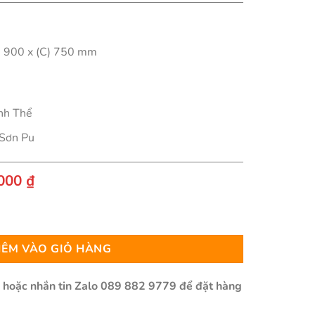
R) 900 x (C) 750 mm
inh Thể
Sơn Pu
Giá
.000
₫
hiện
tại
IMO số lượng
000 ₫.
là:
12.800.000 ₫.
ÊM VÀO GIỎ HÀNG
n hoặc nhắn tin Zalo 089 882 9779 để đặt hàng