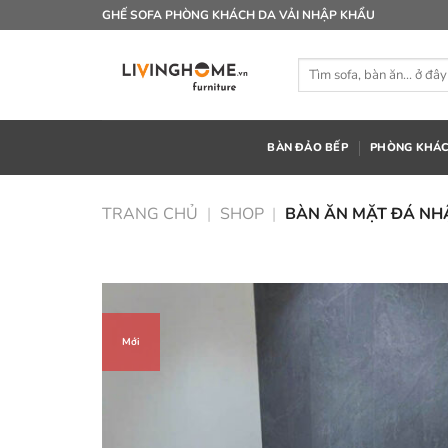
Bỏ
GHẾ SOFA PHÒNG KHÁCH DA VẢI NHẬP KHẨU
qua
nội
Tìm
dung
kiếm:
BÀN ĐẢO BẾP
PHÒNG KHÁ
TRANG CHỦ
|
SHOP
|
BÀN ĂN MẶT ĐÁ NH
Mới