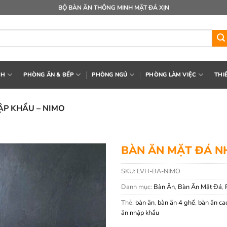
BỘ BÀN ĂN THÔNG MINH MẶT ĐÁ XỊN
CH
PHÒNG ĂN & BẾP
PHÒNG NGỦ
PHÒNG LÀM VIỆC
THI
ẬP KHẨU – NIMO
BÀN ĂN MẶT ĐÁ N
SKU:
LVH-BA-NIMO
Danh mục:
Bàn Ăn
,
Bàn Ăn Mặt Đá
,
Thẻ:
bàn ăn
,
bàn ăn 4 ghế
,
bàn ăn ca
ăn nhập khẩu