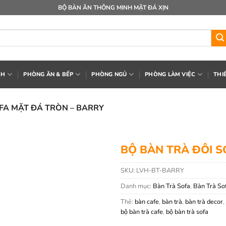
BỘ BÀN ĂN THÔNG MINH MẶT ĐÁ XỊN
CH
PHÒNG ĂN & BẾP
PHÒNG NGỦ
PHÒNG LÀM VIỆC
THI
FA MẶT ĐÁ TRÒN – BARRY
BỘ BÀN TRÀ ĐÔI S
SKU:
LVH-BT-BARRY
Danh mục:
Bàn Trà Sofa
,
Bàn Trà So
Thẻ:
bàn cafe
,
bàn trà
,
bàn trà decor
,
bộ bàn trà cafe
,
bộ bàn trà sofa