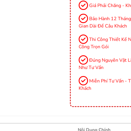
Giá Phải Chăng - Kh
Bảo Hành 12 Tháng, 
Gian Dài Để Câu Khách
Thi Công Thiết Kế Nộ
Công Trọn Gói
Đúng Nguyên Vật Li
Như Tư Vấn
Miễn Phí Tư Vấn - 
Khách
Nội Dung Chính