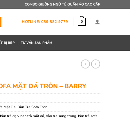
COMBO GIƯỜNG NGỦ TỦ QUẦN ÁO CAO CẤP
HOTLINE: 089 882 9779
0
ẾT BỊ BẾP
TƯ VẤN SẢN PHẨM
OFA MẶT ĐÁ TRÒN – BARRY
fa Mặt Đá
,
Bàn Trà Sofa Tròn
bàn trà đẹp
,
bàn trà mặt đá
,
bàn trà sang trọng
,
bàn trà sofa
,