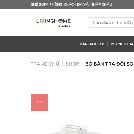
Bỏ
GHẾ SOFA PHÒNG KHÁCH DA VẢI NHẬP KHẨU
qua
nội
Tìm
dung
kiếm:
BÀN ĐẢO BẾP
PHÒNG KHÁ
TRANG CHỦ
|
SHOP
|
BỘ BÀN TRÀ ĐÔI SO
HOT