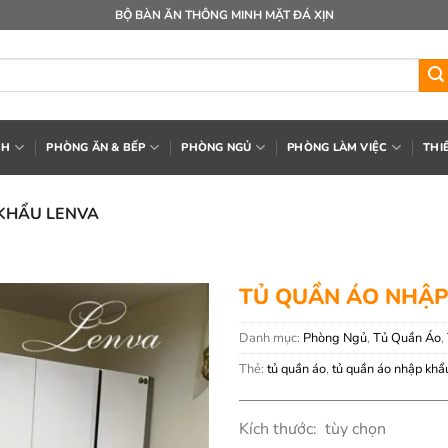
BỘ BÀN ĂN THÔNG MINH MẶT ĐÁ XỊN
CH
PHÒNG ĂN & BẾP
PHÒNG NGỦ
PHÒNG LÀM VIỆC
THI
KHẨU LENVA
TỦ QUẦN ÁO NHẬP
Danh mục:
Phòng Ngủ
,
Tủ Quần Áo
,
Thẻ:
tủ quần áo
,
tủ quần áo nhập khẩ
Kích thước: tùy chọn