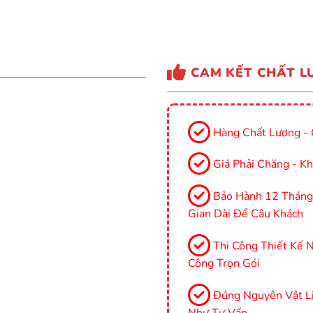
CAM KẾT CHẤT L
Hàng Chất Lượng - 
Giá Phải Chăng - Kh
Bảo Hành 12 Tháng, 
Gian Dài Để Câu Khách
Thi Công Thiết Kế Nộ
Công Trọn Gói
Đúng Nguyên Vật Li
Như Tư Vấn