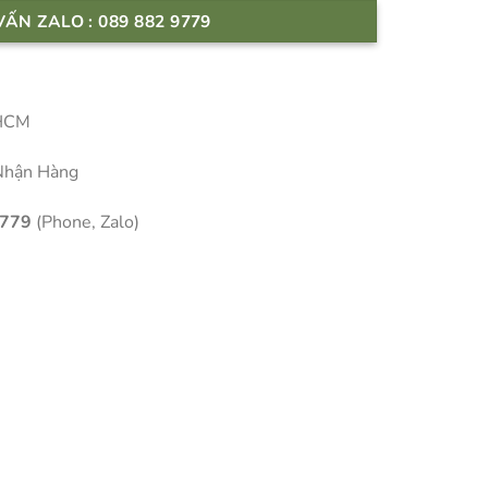
VẤN ZALO : 089 882 9779
 HCM
Nhận Hàng
9779
(Phone, Zalo)