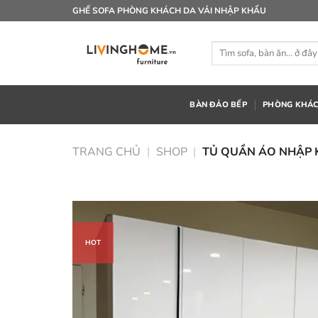
Bỏ
GHẾ SOFA PHÒNG KHÁCH DA VẢI NHẬP KHẨU
qua
nội
Tìm
dung
kiếm:
BÀN ĐẢO BẾP
PHÒNG KHÁ
TRANG CHỦ
|
SHOP
|
TỦ QUẦN ÁO NHẬP 
HOT