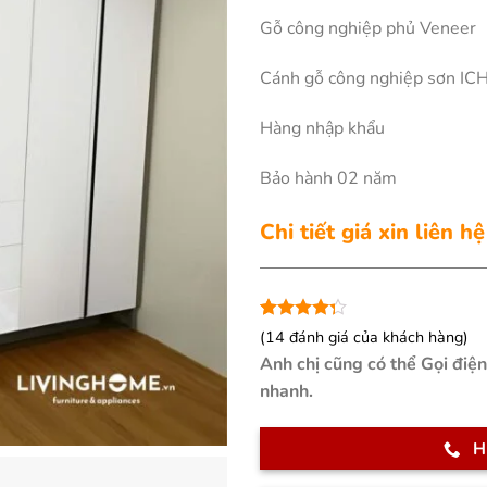
Gỗ công nghiệp phủ Veneer
Cánh gỗ công nghiệp sơn I
Hàng nhập khẩu
Bảo hành 02 năm
Chi tiết giá xin liên hệ
4.29
14
trên
(
14
đánh giá của khách hàng)
5 dựa
Anh chị cũng có thể Gọi điệ
trên
đánh
giá
nhanh.
H