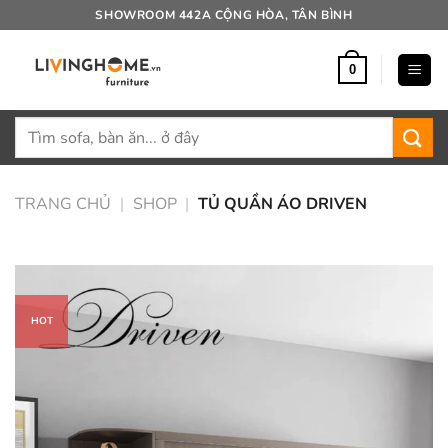
Bỏ
SHOWROOM 442A CỘNG HÒA, TÂN BÌNH
qua
nội
0
dung
Tìm
kiếm:
TRANG CHỦ
|
SHOP
|
TỦ QUẦN ÁO DRIVEN
HOT