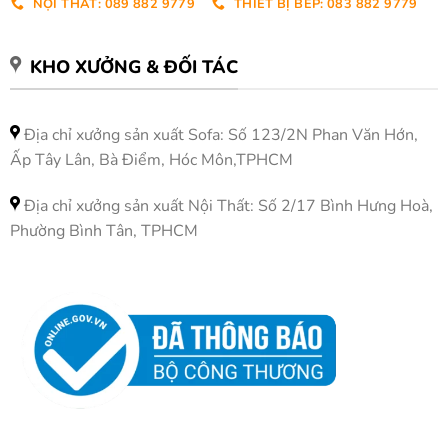
NỘI THẤT: 089 882 9779
THIẾT BỊ BẾP: 083 882 9779
KHO XƯỞNG & ĐỐI TÁC
Địa chỉ xưởng sản xuất Sofa: Số 123/2N Phan Văn Hớn,
Ấp Tây Lân, Bà Điểm, Hóc Môn,TPHCM
Địa chỉ xưởng sản xuất Nội Thất: Số 2/17 Bình Hưng Hoà,
Phường Bình Tân, TPHCM