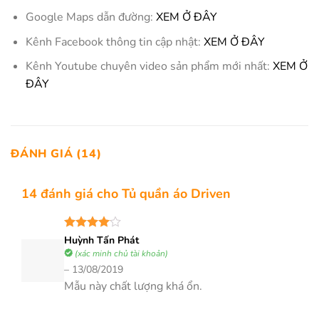
Google Maps dẫn đường:
XEM Ở ĐÂY
Kênh Facebook thông tin cập nhật:
XEM Ở ĐÂY
Kênh Youtube chuyên video sản phẩm mới nhất:
XEM Ở
ĐÂY
ĐÁNH GIÁ (14)
14 đánh giá cho
Tủ quần áo Driven
Được
Huỳnh Tấn Phát
xếp hạng
(xác minh chủ tài khoản)
4
5 sao
–
13/08/2019
Mẫu này chất lượng khá ổn.