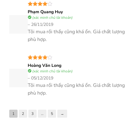
Được
Phạm Quang Huy
xếp hạng
(xác minh chủ tài khoản)
4
5 sao
–
26/11/2019
Tôi mua rồi thấy cũng khá ổn. Giá chất lượng
phù hợp.
Được
Hoàng Văn Long
xếp hạng
(xác minh chủ tài khoản)
4
5 sao
–
05/12/2019
Tôi mua rồi thấy cũng khá ổn. Giá chất lượng
phù hợp.
1
2
3
…
5
→