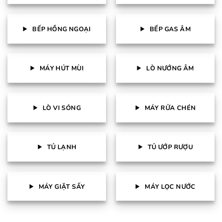
BẾP HỒNG NGOẠI
BẾP GAS ÂM
MÁY HÚT MÙI
LÒ NƯỚNG ÂM
LÒ VI SÓNG
MÁY RỬA CHÉN
TỦ LẠNH
TỦ ƯỚP RƯỢU
MÁY GIẶT SẤY
MÁY LỌC NƯỚC