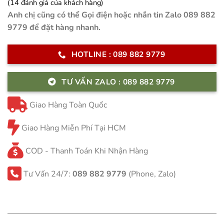
4.29
14
trên
(
14
đánh giá của khách hàng)
5 dựa
Anh chị cũng có thể Gọi điện hoặc nhắn tin Zalo 089 882
trên
đánh
giá
9779 để đặt hàng nhanh.
HOTLINE : 089 882 9779
TƯ VẤN ZALO : 089 882 9779
Giao Hàng Toàn Quốc
Giao Hàng Miễn Phí Tại HCM
COD - Thanh Toán Khi Nhận Hàng
Tư Vấn 24/7:
089 882 9779
(Phone, Zalo)