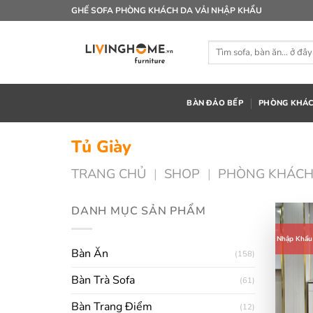
Bỏ
GHẾ SOFA PHÒNG KHÁCH DA VẢI NHẬP KHẨU
qua
nội
Tìm
dung
kiếm:
BÀN ĐẢO BẾP
PHÒNG KHÁ
Tủ Giày
TRANG CHỦ
|
SHOP
|
PHÒNG KHÁC
DANH MỤC SẢN PHẨM
Nhập Khẩu
Bàn Ăn
(158)
Bàn Trà Sofa
(61)
Bàn Trang Điểm
(12)