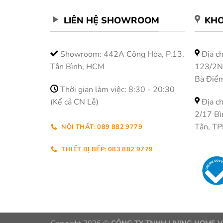
LIÊN HỆ SHOWROOM
KHO
Showroom: 442A Cộng Hòa, P.13,
Địa ch
Tân Bình, HCM
123/2N 
Bà Điể
Thời gian làm việc: 8:30 - 20:30
(Kể cả CN Lễ)
Địa ch
2/17 Bì
Tân, T
NỘI THẤT: 089 882 9779
THIẾT BỊ BẾP: 083 882 9779
Copyright 2026 ©
CÔNG TY TNHH LIVING HOME V