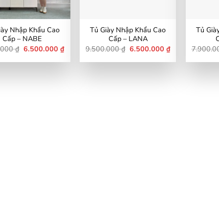
iày Nhập Khẩu Cao
Tủ Giày Nhập Khẩu Cao
Tủ Già
Cấp – NABE
Cấp – LANA
Giá
Giá
Giá
Giá
.000
₫
6.500.000
₫
9.500.000
₫
6.500.000
₫
7.900.
gốc
hiện
gốc
hiện
là:
tại
là:
tại
8.500.000 ₫.
là:
9.500.000 ₫.
là:
6.500.000 ₫.
6.500.000 ₫.