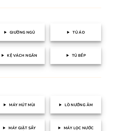
GIƯỜNG NGỦ
TỦ ÁO
KỆ VÁCH NGĂN
TỦ BẾP
MÁY HÚT MÙI
LÒ NƯỚNG ÂM
MÁY GIẶT SẤY
MÁY LỌC NƯỚC