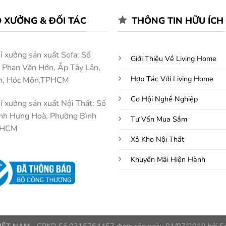
 XƯỞNG & ĐỐI TÁC
THÔNG TIN HỮU ÍCH
ỉ xưởng sản xuất Sofa: Số
Giới Thiệu Về Living Home
Phan Văn Hớn, Ấp Tây Lân,
Hợp Tác Với Living Home
m, Hóc Môn,TPHCM
Cơ Hội Nghề Nghiệp
ỉ xưởng sản xuất Nội Thất: Số
nh Hưng Hoà, Phường Bình
Tư Vấn Mua Sắm
PHCM
Xả Kho Nội Thất
Khuyến Mãi Hiện Hành
IỆT NAM
- GPKD Số 0315764457 được cấp ngày 01/07/2019 bởi S