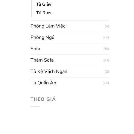
Tủ Giày
Tủ Rượu
Phòng Làm Việc
(4)
Phòng Ngủ
(44)
Sofa
(95)
Thảm Sofa
(63)
Tủ Kệ Vách Ngăn
(3)
Tủ Quần Áo
(24)
THEO GIÁ
Giá
Giá
tối
tối
thiểu
đa