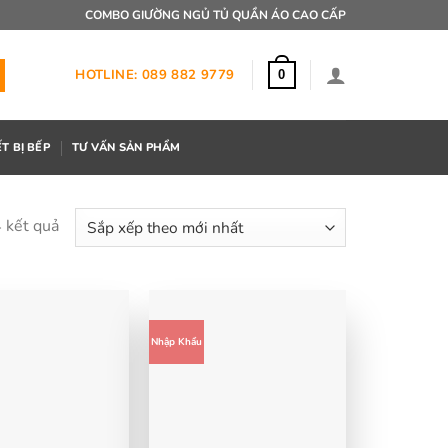
COMBO GIƯỜNG NGỦ TỦ QUẦN ÁO CAO CẤP
HOTLINE: 089 882 9779
0
ẾT BỊ BẾP
TƯ VẤN SẢN PHẨM
Đã
4 kết quả
sắp
xếp
theo
mới
Nhập Khẩu
nhất