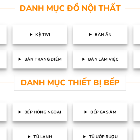
DANH MỤC ĐỒ NỘI THẤT
KỆ TIVI
BÀN ĂN
BÀN TRANG ĐIỂM
BÀN LÀM VIỆC
DANH MỤC THIẾT BỊ BẾP
BẾP HỒNG NGOẠI
BẾP GAS ÂM
TỦ LẠNH
TỦ ƯỚP RƯỢU