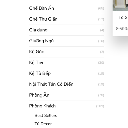
Ghế Bàn Ăn
(65)
Tủ G
Ghế Thư Giãn
(12)
8.500
Gia dụng
(4)
Giường Ngủ
(10)
Kệ Góc
(2)
Kệ Tivi
(30)
Kệ Tủ Bếp
(19)
Nội Thất Tân Cổ Điển
(19)
Phòng Ăn
(78)
Phòng Khách
(109)
Best Sellers
Tủ Decor