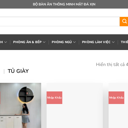
BỘ BÀN ĂN THÔNG MINH MẶT ĐÁ XỊN
CH
PHÒNG ĂN & BẾP
PHÒNG NGỦ
PHÒNG LÀM VIỆC
THI
Hiển thị tất cả 
H
|
TỦ GIÀY
Nhập Khẩu
Nhập Khẩu