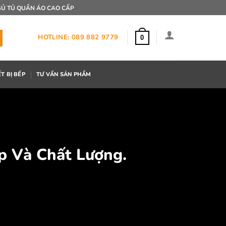
Ủ TỦ QUẦN ÁO CAO CẤP
HOTLINE: 089 882 9779
0
ẾT BỊ BẾP
TƯ VẤN SẢN PHẨM
p Và Chất Lượng.