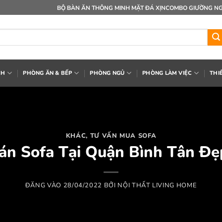
BỘ BÀN ĂN THÔNG MINH MẶT ĐÁ XỊN
COMBO GIƯỜNG NG
CH
PHÒNG ĂN & BẾP
PHÒNG NGỦ
PHÒNG LÀM VIỆC
THI
KHÁC
,
TƯ VẤN MUA SOFA
Bán Sofa Tại Quận Bình Tân Đẹ
ĐĂNG VÀO
28/04/2022
BỞI
NỘI THẤT LIVING HOME