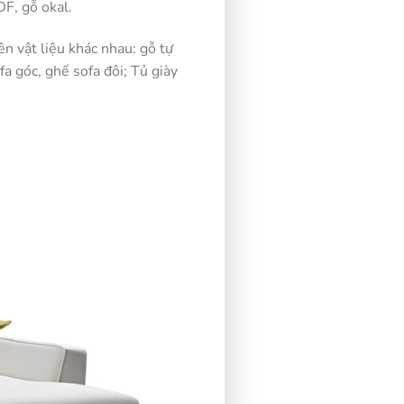
F, gỗ okal.
n vật liệu khác nhau: gỗ tự
 góc, ghế sofa đôi; Tủ giày