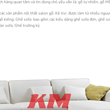
h hàng quan tâm và tin dùng chủ yếu vẫn là: gỗ tự nhiên, gỗ MD
c sản phẩm nội thất salon gỗ; Kệ tivi: được làm từ nhiều nguyê
 kiếng; Ghế sofa: bao gồm các kiểu dáng ghế sofa đơn, ghế sofa
Bàn sofa; Ghế trường kỷ.