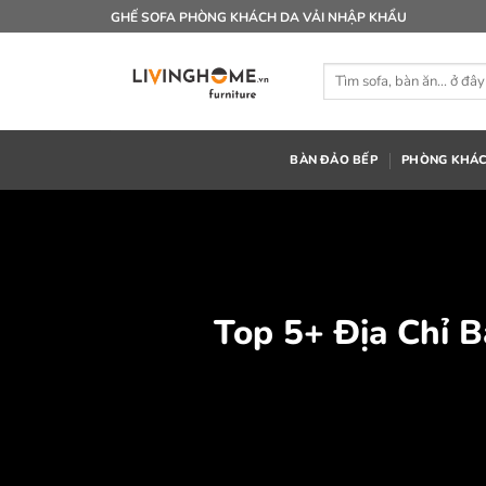
Bỏ
GHẾ SOFA PHÒNG KHÁCH DA VẢI NHẬP KHẨU
qua
nội
Tìm
dung
kiếm:
BÀN ĐẢO BẾP
PHÒNG KHÁ
Top 5+ Địa Chỉ 