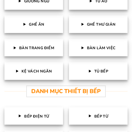
GIƯỜNG NGỦ
TỦ ÁO
GHẾ ĂN
GHẾ THƯ GIẢN
BÀN TRANG ĐIỂM
BÀN LÀM VIỆC
KỆ VÁCH NGĂN
TỦ BẾP
DANH MỤC THIẾT BỊ BẾP
BẾP ĐIỆN TỪ
BẾP TỪ