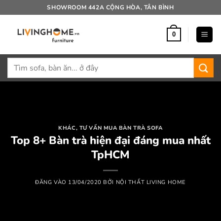
Bỏ
SHOWROOM 442A CỘNG HÒA, TÂN BÌNH
qua
nội
0
dung
Tìm
kiếm:
KHÁC
,
TƯ VẤN MUA BÀN TRÀ SOFA
Top 8+ Bàn trà hiện đại đáng mua nhất
TpHCM
ĐĂNG VÀO
13/04/2020
BỞI
NỘI THẤT LIVING HOME