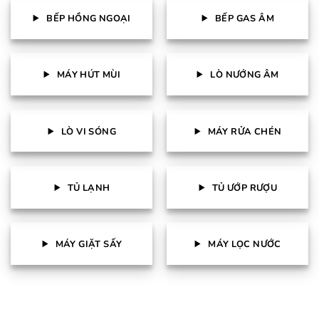
BẾP HỒNG NGOẠI
BẾP GAS ÂM
MÁY HÚT MÙI
LÒ NƯỚNG ÂM
LÒ VI SÓNG
MÁY RỬA CHÉN
TỦ LẠNH
TỦ ƯỚP RƯỢU
MÁY GIẶT SẤY
MÁY LỌC NƯỚC