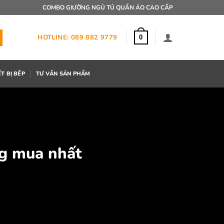
COMBO GIƯỜNG NGỦ TỦ QUẦN ÁO CAO CẤP
HOTLINE: 089 882 9779
0
ẾT BỊ BẾP
TƯ VẤN SẢN PHẨM
ng mua nhất