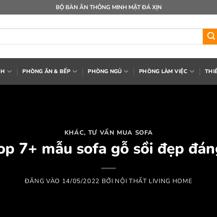
BỘ BÀN ĂN THÔNG MINH MẶT ĐÁ XỊN
CH
PHÒNG ĂN & BẾP
PHÒNG NGỦ
PHÒNG LÀM VIỆC
THI
KHÁC
,
TƯ VẤN MUA SOFA
op 7+ mẫu sofa gỗ sồi đẹp đá
ĐĂNG VÀO
14/05/2022
BỞI
NỘI THẤT LIVING HOME