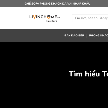
Bỏ
GHẾ SOFA PHÒNG KHÁCH DA VẢI NHẬP KHẨU
qua
nội
Tìm
dung
kiếm:
BÀN ĐẢO BẾP
PHÒNG KHÁ
Tìm hiểu T