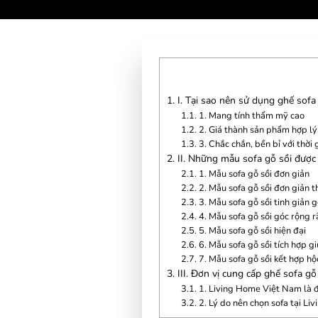
1.
I. Tại sao nên sử dụng ghế sofa
1.1.
1. Mang tính thẩm mỹ cao
1.2.
2. Giá thành sản phẩm hợp lý
1.3.
3. Chắc chắn, bền bỉ với thời 
2.
II. Những mẫu sofa gỗ sồi được
2.1.
1. Mẫu sofa gỗ sồi đơn giản
2.2.
2. Mẫu sofa gỗ sồi đơn giản t
2.3.
3. Mẫu sofa gỗ sồi tinh giản 
2.4.
4. Mẫu sofa gỗ sồi góc rộng r
2.5.
5. Mẫu sofa gỗ sồi hiện đại
2.6.
6. Mẫu sofa gỗ sồi tích hợp g
2.7.
7. Mẫu sofa gỗ sồi kết hợp hộ
3.
III. Đơn vị cung cấp ghế sofa gỗ 
3.1.
1. Living Home Việt Nam là đ
3.2.
2. Lý do nên chọn sofa tại L