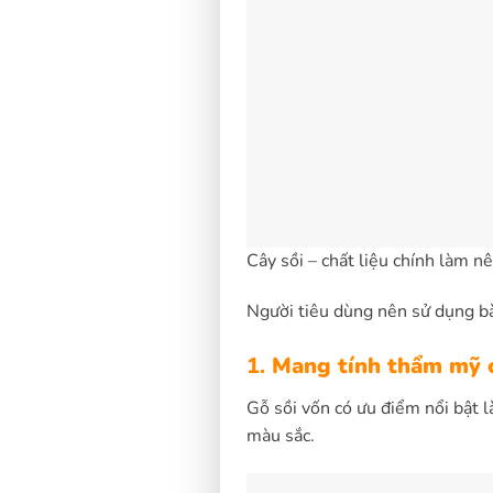
Cây sồi – chất liệu chính làm n
Người tiêu dùng nên sử dụng bà
1.
Mang tính thẩm mỹ 
Gỗ sồi vốn có ưu điểm nổi bật 
màu sắc.