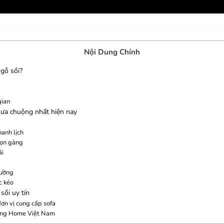
Nội Dung Chính
 gỗ sồi?
gian
 ưa chuộng nhất hiện nay
hanh lịch
gọn gàng
ãi
iường
c kéo
sồi uy tín
ơn vị cung cấp sofa
iving Home Việt Nam