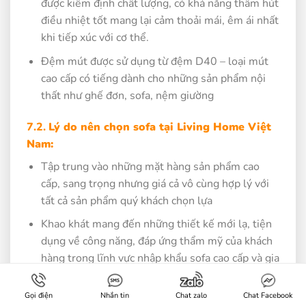
được kiểm định chất lượng, có khả năng thấm hút
điều nhiệt tốt mang lại cảm thoải mái, êm ái nhất
khi tiếp xúc với cơ thể.
Đệm mút được sử dụng từ đệm D40 – loại mút
cao cấp có tiếng dành cho những sản phẩm nội
thất như ghế đơn, sofa, nệm giường
7.2.
Lý do nên chọn sofa tại Living Home Việt
Nam:
Tập trung vào những mặt hàng sản phẩm cao
cấp, sang trọng nhưng giá cả vô cùng hợp lý với
tất cả sản phẩm quý khách chọn lựa
Khao khát mang đến những thiết kế mới lạ, tiện
dụng về công năng, đáp ứng thẩm mỹ của khách
hàng trong lĩnh vực nhập khẩu sofa cao cấp và gia
công sofa theo yêu cầu
Gọi điện
Nhắn tin
Chat zalo
Chat Facebook
Đẳng cấp trong từng đường nét, chân thật trong