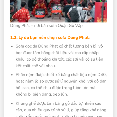
Dũng Phát – nơi bán sofa Quận Gò Vấp
1.2. Lý do bạn nên chọn sofa Dũng Phát:
Sofa góc da Dũng Phát có chất lượng bền bỉ, vỏ
bọc được làm bằng chất liệu vải cao cấp nhập
khẩu, có độ thoáng khí tốt, các sợi vải có sự liên
kết chặt chẽ với nhau.
Phần nệm được thiết kế bằng chất liệu nệm D40,
hoặc nệm lò so được sử lí nguyên khối với độ đàn
hồi cao, có thể chịu được trọng lượn lớn mà
không bị biến dạng, xẹp lún.
Khung ghế được làm bằng gỗ dầu tự nhiên cao
cấp, qua nhiều quy trình xử lí, giúp tăng khả năng
chống ẩm mốc mối mọt, không bị méo vẹo hay