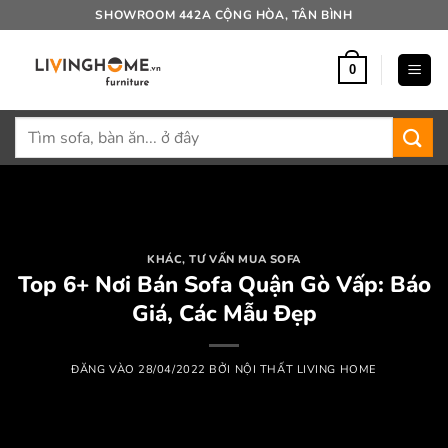
Bỏ
SHOWROOM 442A CỘNG HÒA, TÂN BÌNH
qua
nội
0
dung
Tìm
kiếm:
KHÁC
,
TƯ VẤN MUA SOFA
Top 6+ Nơi Bán Sofa Quận Gò Vấp: Báo
Giá, Các Mẫu Đẹp
ĐĂNG VÀO
28/04/2022
BỞI
NỘI THẤT LIVING HOME