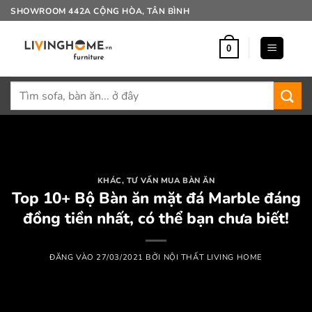
Bỏ
SHOWROOM 442A CỘNG HÒA, TÂN BÌNH
qua
nội
0
dung
Tìm
kiếm:
KHÁC
,
TƯ VẤN MUA BÀN ĂN
Top 10+ Bộ Bàn ăn mặt đá Marble đáng
đồng tiền nhất, có thể bạn chưa biết!
ĐĂNG VÀO
27/03/2021
BỞI
NỘI THẤT LIVING HOME