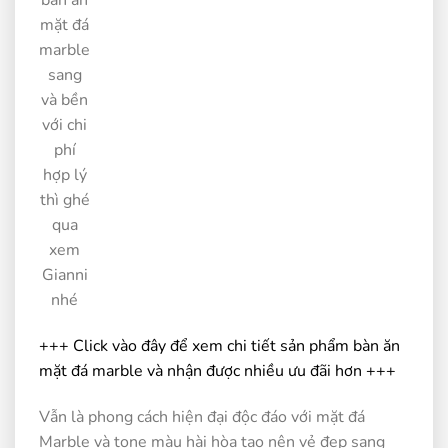
bàn ăn
mặt đá
marble
sang
và bền
với chi
phí
hợp lý
thì ghé
qua
xem
Gianni
nhé
+++ Click vào đây để xem chi tiết sản phẩm bàn ăn
mặt đá marble và nhận được nhiều ưu đãi hơn +++
Vẫn là phong cách hiện đại độc đáo với mặt đá
Marble và tone màu hài hòa tạo nên vẻ đẹp sang