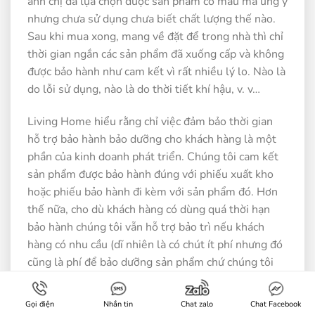
anh chị đã lựa chọn được sản phẩm có mẫu mã ưng ý
nhưng chưa sử dụng chưa biết chất lượng thế nào.
Sau khi mua xong, mang về đặt để trong nhà thì chỉ
thời gian ngắn các sản phẩm đã xuống cấp và không
được bảo hành như cam kết vì rất nhiều lý lo. Nào là
do lỗi sử dụng, nào là do thời tiết khí hậu, v. v…
Living Home hiểu rằng chỉ việc đảm bảo thời gian
hỗ trợ bảo hành bảo dưỡng cho khách hàng là một
phần của kinh doanh phát triển. Chúng tôi cam kết
sản phẩm được bảo hành đúng với phiếu xuất kho
hoặc phiếu bảo hành đi kèm với sản phẩm đó. Hơn
thế nữa, cho dù khách hàng có dùng quá thời hạn
bảo hành chúng tôi vẫn hỗ trợ bảo trì nếu khách
hàng có nhu cầu (dĩ nhiên là có chút ít phí nhưng đó
cũng là phí để bảo dưỡng sản phẩm chứ chúng tôi
không đặt nặng vấn đề lợi ích trong khâu hậu mãi
sau bán hàng).
Gọi điện
Nhắn tin
Chat zalo
Chat Facebook