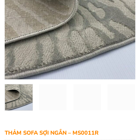
THẢM SOFA SỢI NGẮN – MS0011R