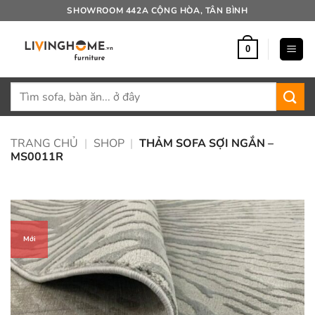
Bỏ
SHOWROOM 442A CỘNG HÒA, TÂN BÌNH
qua
nội
0
dung
Tìm
kiếm:
TRANG CHỦ
|
SHOP
|
THẢM SOFA SỢI NGẮN –
MS0011R
Mới