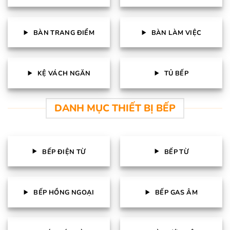
BÀN TRANG ĐIỂM
BÀN LÀM VIỆC
KỆ VÁCH NGĂN
TỦ BẾP
DANH MỤC THIẾT BỊ BẾP
BẾP ĐIỆN TỪ
BẾP TỪ
BẾP HỒNG NGOẠI
BẾP GAS ÂM