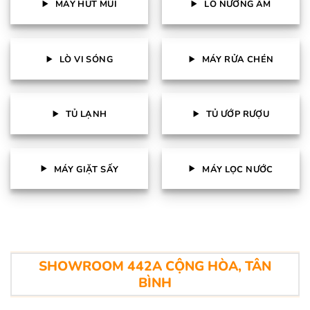
MÁY HÚT MÙI
LÒ NƯỚNG ÂM
LÒ VI SÓNG
MÁY RỬA CHÉN
TỦ LẠNH
TỦ ƯỚP RƯỢU
MÁY GIẶT SẤY
MÁY LỌC NƯỚC
SHOWROOM 442A CỘNG HÒA, TÂN
BÌNH