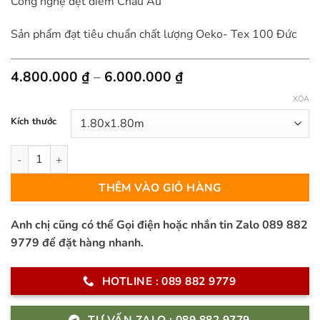
Công nghệ dệt điểm Châu Âu
Sản phẩm đạt tiêu chuẩn chất lượng Oeko- Tex 100 Đức
Khoảng
4.800.000
₫
–
6.000.000
₫
giá:
XÓA
từ
4.800.000 ₫
Kích thước
đến
6.000.000 ₫
Thảm Sofa Sợi Ngắn – MS0011R số lượng
THÊM VÀO GIỎ HÀNG
Anh chị cũng có thể Gọi điện hoặc nhắn tin Zalo 089 882
9779 để đặt hàng nhanh.
HOTLINE : 089 882 9779
TƯ VẤN ZALO : 089 882 9779