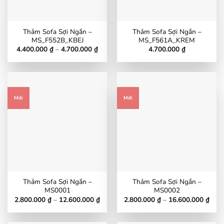
Thảm Sofa Sợi Ngắn –
Thảm Sofa Sợi Ngắn –
MS_F552B_KBEJ
MS_F561A_KREM
Khoảng
4.400.000
₫
–
4.700.000
₫
4.700.000
₫
giá:
từ
4.400.000 ₫
đến
4.700.000 ₫
Mới
Mới
Thảm Sofa Sợi Ngắn –
Thảm Sofa Sợi Ngắn –
MS0001
MS0002
Khoảng
Kho
2.800.000
₫
–
12.600.000
₫
2.800.000
₫
–
16.600.000
₫
giá:
giá:
từ
từ
2.800.000 ₫
2.80