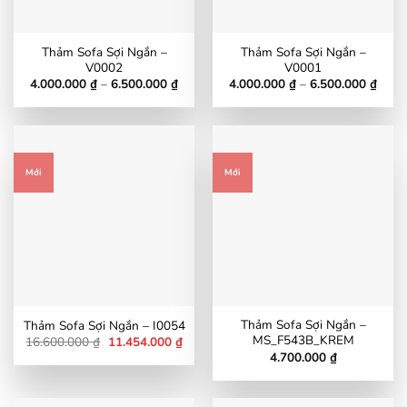
Thảm Sofa Sợi Ngắn –
Thảm Sofa Sợi Ngắn –
V0002
V0001
Khoảng
Khoả
4.000.000
₫
–
6.500.000
₫
4.000.000
₫
–
6.500.000
₫
giá:
giá:
từ
từ
4.000.000 ₫
4.000
đến
đến
6.500.000 ₫
6.500
Mới
Mới
Thảm Sofa Sợi Ngắn –
Thảm Sofa Sợi Ngắn – I0054
MS_F543B_KREM
Giá
Giá
16.600.000
₫
11.454.000
₫
gốc
hiện
4.700.000
₫
là:
tại
16.600.000 ₫.
là:
11.454.000 ₫.