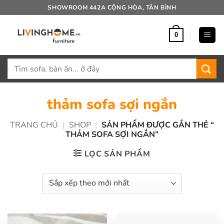
Bỏ
SHOWROOM 442A CỘNG HÒA, TÂN BÌNH
qua
nội
0
dung
Tìm
kiếm:
thảm sofa sợi ngắn
TRANG CHỦ
|
SHOP
|
SẢN PHẨM ĐƯỢC GẮN THẺ “
THẢM SOFA SỢI NGẮN”
LỌC SẢN PHẨM