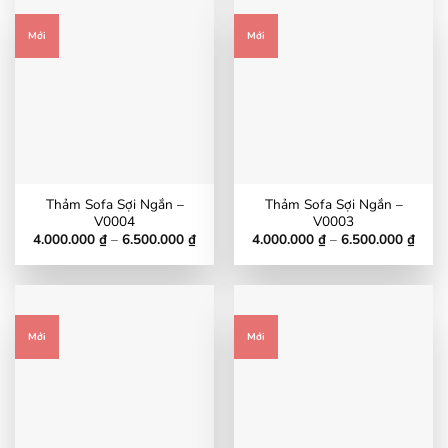
6.500.000 ₫
6.500
Mới
Mới
Thảm Sofa Sợi Ngắn –
Thảm Sofa Sợi Ngắn –
V0004
V0003
Khoảng
Khoả
4.000.000
₫
–
6.500.000
₫
4.000.000
₫
–
6.500.000
₫
giá:
giá:
từ
từ
4.000.000 ₫
4.000
đến
đến
6.500.000 ₫
6.500
Mới
Mới