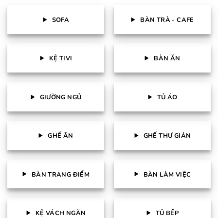
SOFA
BÀN TRÀ - CAFE
KỆ TIVI
BÀN ĂN
GIƯỜNG NGỦ
TỦ ÁO
GHẾ ĂN
GHẾ THƯ GIẢN
BÀN TRANG ĐIỂM
BÀN LÀM VIỆC
KỆ VÁCH NGĂN
TỦ BẾP