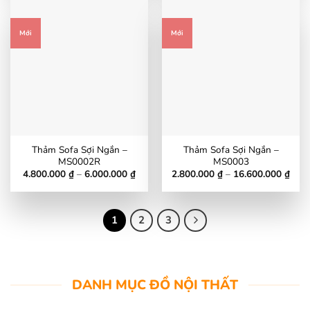
đến
đến
12.600.000 ₫
16.6
Mới
Mới
Thảm Sofa Sợi Ngắn –
Thảm Sofa Sợi Ngắn –
MS0002R
MS0003
Khoảng
Kho
4.800.000
₫
–
6.000.000
₫
2.800.000
₫
–
16.600.000
₫
giá:
giá:
từ
từ
4.800.000 ₫
2.80
đến
đến
6.000.000 ₫
16.6
1
2
3
DANH MỤC ĐỒ NỘI THẤT