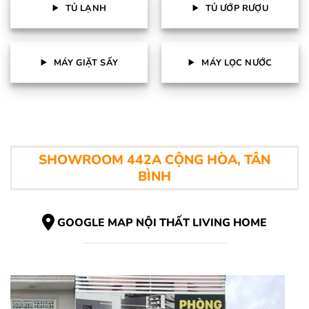
TỦ LẠNH
TỦ ƯỚP RƯỢU
MÁY GIẶT SẤY
MÁY LỌC NƯỚC
SHOWROOM 442A CỘNG HÒA, TÂN
BÌNH
GOOGLE MAP NỘI THẤT LIVING HOME