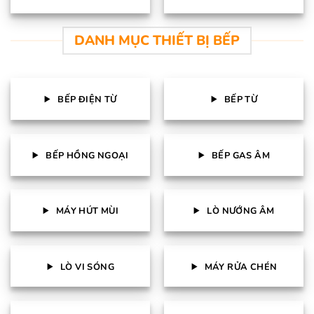
DANH MỤC THIẾT BỊ BẾP
BẾP ĐIỆN TỪ
BẾP TỪ
BẾP HỒNG NGOẠI
BẾP GAS ÂM
MÁY HÚT MÙI
LÒ NƯỚNG ÂM
LÒ VI SÓNG
MÁY RỬA CHÉN