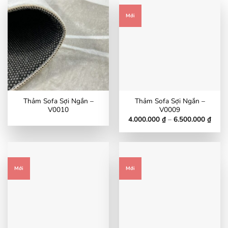
Mới
Thảm Sofa Sợi Ngắn –
Thảm Sofa Sợi Ngắn –
V0010
V0009
Khoả
4.000.000
₫
–
6.500.000
₫
giá:
từ
4.000
đến
6.500
Mới
Mới