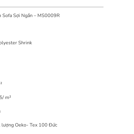
 Sofa Sợi Ngắn – MS0009R
olyester Shrink
²
5/ m²
u
t lượng Oeko- Tex 100 Đức