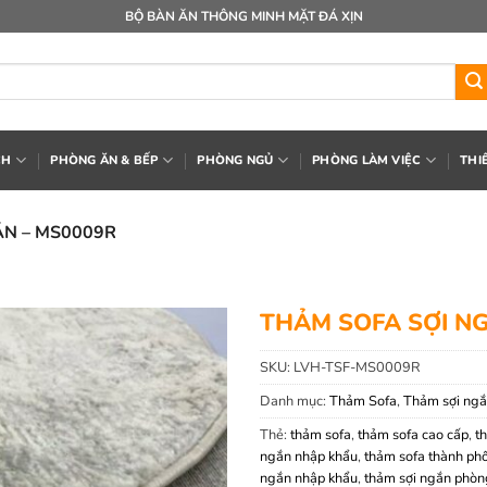
BỘ BÀN ĂN THÔNG MINH MẶT ĐÁ XỊN
CH
PHÒNG ĂN & BẾP
PHÒNG NGỦ
PHÒNG LÀM VIỆC
THI
ẮN – MS0009R
THẢM SOFA SỢI N
SKU:
LVH-TSF-MS0009R
Danh mục:
Thảm Sofa
,
Thảm sợi ng
Thẻ:
thảm sofa
,
thảm sofa cao cấp
,
t
ngắn nhập khẩu
,
thảm sofa thành phố
ngắn nhập khẩu
,
thảm sợi ngắn phòn