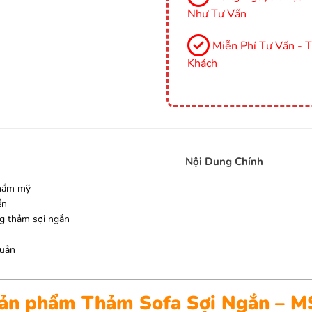
Như Tư Vấn
Miễn Phí Tư Vấn - 
Khách
Nội Dung Chính
thẩm mỹ
ền
ng thảm sợi ngắn
quản
 sản phẩm Thảm Sofa Sợi Ngắn – 