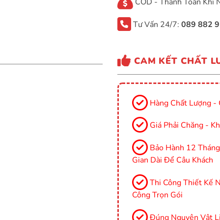
COD - Thanh Toán Khi 
Tư Vấn 24/7:
089 882 
CAM KẾT CHẤT L
Hàng Chất Lượng - 
Giá Phải Chăng - Kh
Bảo Hành 12 Tháng, 
Gian Dài Để Câu Khách
Thi Công Thiết Kế Nộ
Công Trọn Gói
Đúng Nguyên Vật Li