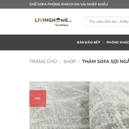
Bỏ
GHẾ SOFA PHÒNG KHÁCH DA VẢI NHẬP KHẨU
qua
nội
Tìm
dung
kiếm:
BÀN ĐẢO BẾP
PHÒNG KHÁ
TRANG CHỦ
|
SHOP
|
THẢM SOFA SỢI NG
Mới