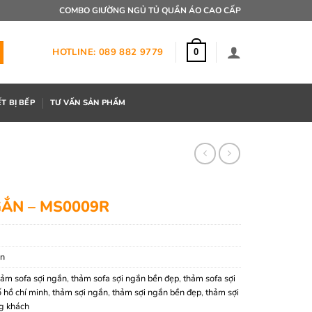
COMBO GIƯỜNG NGỦ TỦ QUẦN ÁO CAO CẤP
HOTLINE: 089 882 9779
0
ẾT BỊ BẾP
TƯ VẤN SẢN PHẨM
GẮN – MS0009R
ắn
hảm sofa sợi ngắn
,
thảm sofa sợi ngắn bền đẹp
,
thảm sofa sợi
 hồ chí minh
,
thảm sợi ngắn
,
thảm sợi ngắn bền đẹp
,
thảm sợi
g khách