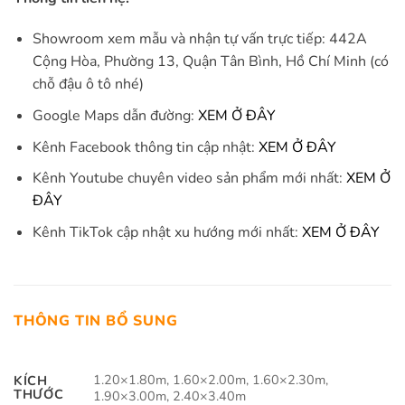
Showroom xem mẫu và nhận tự vấn trực tiếp: 442A
Cộng Hòa, Phường 13, Quận Tân Bình, Hồ Chí Minh (có
chỗ đậu ô tô nhé)
Google Maps dẫn đường:
XEM Ở ĐÂY
Kênh Facebook thông tin cập nhật:
XEM Ở ĐÂY
Kênh Youtube chuyên video sản phẩm mới nhất:
XEM Ở
ĐÂY
Kênh TikTok cập nhật xu hướng mới nhất:
XEM Ở ĐÂY
THÔNG TIN BỔ SUNG
1.20×1.80m, 1.60×2.00m, 1.60×2.30m,
KÍCH
THƯỚC
1.90×3.00m, 2.40×3.40m