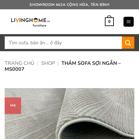
Bỏ
SHOWROOM 442A CỘNG HÒA, TÂN BÌNH
qua
nội
0
dung
Tìm
kiếm:
TRANG CHỦ
|
SHOP
|
THẢM SOFA SỢI NGẮN –
MS0007
Mới