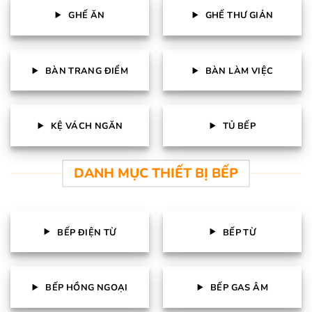
GHẾ ĂN
GHẾ THƯ GIẢN
BÀN TRANG ĐIỂM
BÀN LÀM VIỆC
KỆ VÁCH NGĂN
TỦ BẾP
DANH MỤC THIẾT BỊ BẾP
BẾP ĐIỆN TỪ
BẾP TỪ
BẾP HỒNG NGOẠI
BẾP GAS ÂM