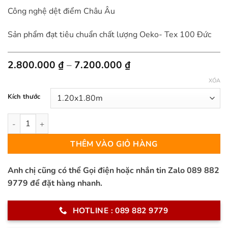
Công nghệ dệt điểm Châu Âu
Sản phẩm đạt tiêu chuẩn chất lượng Oeko- Tex 100 Đức
Khoảng
2.800.000
₫
–
7.200.000
₫
giá:
XÓA
từ
2.800.000 ₫
Kích thước
đến
7.200.000 ₫
Thảm Sofa Sợi Ngắn – MS0007 số lượng
THÊM VÀO GIỎ HÀNG
Anh chị cũng có thể Gọi điện hoặc nhắn tin Zalo 089 882
9779 để đặt hàng nhanh.
HOTLINE : 089 882 9779