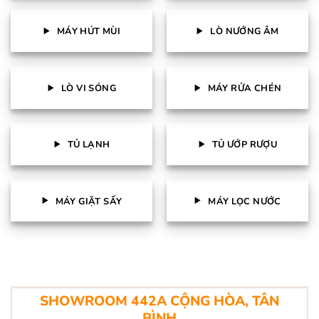
MÁY HÚT MÙI
LÒ NƯỚNG ÂM
LÒ VI SÓNG
MÁY RỬA CHÉN
TỦ LẠNH
TỦ ƯỚP RƯỢU
MÁY GIẶT SẤY
MÁY LỌC NƯỚC
SHOWROOM 442A CỘNG HÒA, TÂN
BÌNH