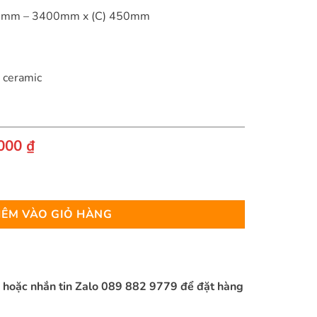
000mm – 3400mm x (C) 450mm
á ceramic
Giá
.000
₫
hiện
tại
ợng
000 ₫.
là:
10.500.000 ₫.
ÊM VÀO GIỎ HÀNG
n hoặc nhắn tin Zalo 089 882 9779 để đặt hàng