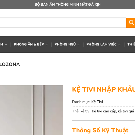
BỘ BÀN ĂN THÔNG MINH MẶT ĐÁ XỊN
CH
PHÒNG ĂN & BẾP
PHÒNG NGỦ
PHÒNG LÀM VIỆC
THI
 LOZONA
KỆ TIVI NHẬP KHẨ
Danh mục:
Kệ Tivi
Thẻ:
kệ tivi
,
kệ tivi cao cấp
,
kệ tivi giá
Thông Số Kỹ Thuật