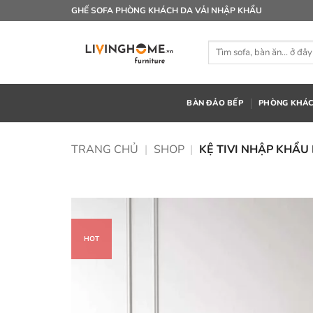
Bỏ
GHẾ SOFA PHÒNG KHÁCH DA VẢI NHẬP KHẨU
qua
nội
Tìm
dung
kiếm:
BÀN ĐẢO BẾP
PHÒNG KHÁ
TRANG CHỦ
|
SHOP
|
KỆ TIVI NHẬP KHẨU
HOT