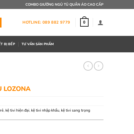
COMBO GIƯỜNG NGỦ TỦ QUẦN ÁO CAO CẤP
HOTLINE: 089 882 9779
0
ẾT BỊ BẾP
TƯ VẤN SẢN PHẨM
U LOZONA
 rẻ
,
kệ tivi hiện đại
,
kệ tivi nhập khẩu
,
kệ tivi sang trọng