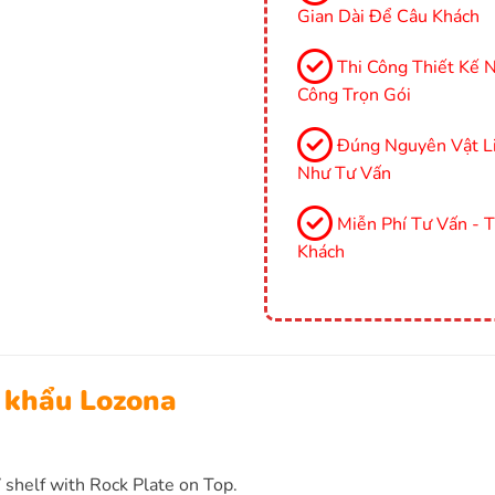
Gian Dài Để Câu Khách
Thi Công Thiết Kế Nộ
Công Trọn Gói
Đúng Nguyên Vật Li
Như Tư Vấn
Miễn Phí Tư Vấn - 
Khách
p khẩu Lozona
 shelf with Rock Plate on Top.