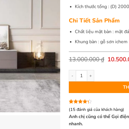
Kích thước tổng : (D) 2
Chi Tiết Sản Phẩm
Chất liệu mặt bàn : mặt đ
Khung bàn : gỗ sơn ichem
Giá
13.000.000
₫
10.500
gốc
là:
Kệ tivi nhập khẩu Lozona số lư
13.000.
TH
4.27
15
trên
(
15
đánh giá của khách hàng)
5 dựa
Anh chị cũng có thể Gọi điệ
trên
đánh
giá
nhanh.