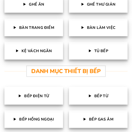
GHẾ ĂN
GHẾ THƯ GIẢN
BÀN TRANG ĐIỂM
BÀN LÀM VIỆC
KỆ VÁCH NGĂN
TỦ BẾP
DANH MỤC THIẾT BỊ BẾP
BẾP ĐIỆN TỪ
BẾP TỪ
BẾP HỒNG NGOẠI
BẾP GAS ÂM