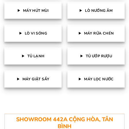
MÁY HÚT MÙI
LÒ NƯỚNG ÂM
LÒ VI SÓNG
MÁY RỬA CHÉN
TỦ LẠNH
TỦ ƯỚP RƯỢU
MÁY GIẶT SẤY
MÁY LỌC NƯỚC
SHOWROOM 442A CỘNG HÒA, TÂN
BÌNH