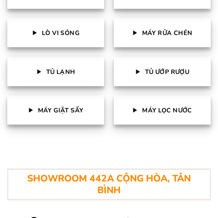
LÒ VI SÓNG
MÁY RỬA CHÉN
TỦ LẠNH
TỦ ƯỚP RƯỢU
MÁY GIẶT SẤY
MÁY LỌC NƯỚC
SHOWROOM 442A CỘNG HÒA, TÂN
BÌNH