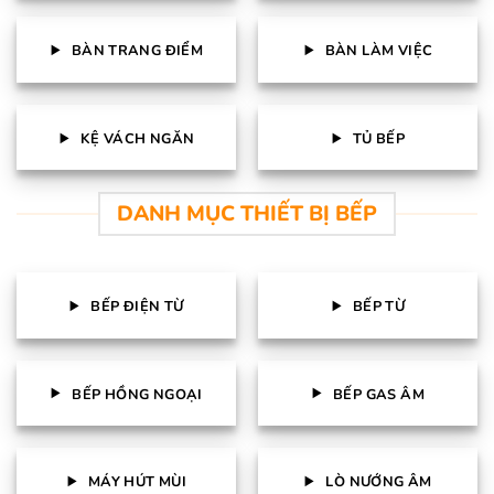
BÀN TRANG ĐIỂM
BÀN LÀM VIỆC
KỆ VÁCH NGĂN
TỦ BẾP
DANH MỤC THIẾT BỊ BẾP
BẾP ĐIỆN TỪ
BẾP TỪ
BẾP HỒNG NGOẠI
BẾP GAS ÂM
MÁY HÚT MÙI
LÒ NƯỚNG ÂM