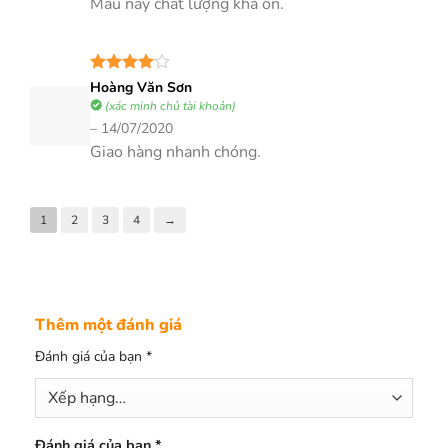
Mẫu này chất lượng khá ổn.
Được
Hoàng Văn Sơn
xếp hạng
(xác minh chủ tài khoản)
4
5 sao
–
14/07/2020
Giao hàng nhanh chóng.
1
2
3
4
→
Thêm một đánh giá
Đánh giá của bạn
*
Đánh giá của bạn
*