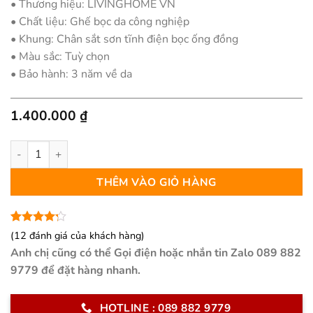
• Thương hiệu: LIVINGHOME VN
• Chất liệu: Ghế bọc da công nghiệp
• Khung: Chân sắt sơn tĩnh điện bọc ống đồng
• Màu sắc: Tuỳ chọn
• Bảo hành: 3 năm về da
1.400.000
₫
Ghế ăn Rousi số lượng
THÊM VÀO GIỎ HÀNG
4.17
12
trên
(
12
đánh giá của khách hàng)
5 dựa
Anh chị cũng có thể Gọi điện hoặc nhắn tin Zalo 089 882
trên
đánh
giá
9779 để đặt hàng nhanh.
HOTLINE : 089 882 9779