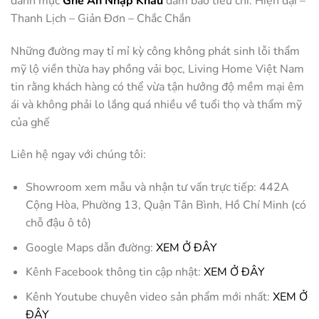
danh mục
Ghế Ăn Nhập Khẩu
đảm bảo tiêu chí: Hiện đại –
Thanh Lịch – Giản Đơn – Chắc Chắn
Những đường may tỉ mỉ kỳ công không phát sinh lỗi thẩm
mỹ lộ viền thừa hay phồng vải bọc, Living Home Việt Nam
tin rằng khách hàng có thể vừa tận hưởng độ mềm mại êm
ái và không phải lo lắng quá nhiều về tuổi thọ và thẩm mỹ
của ghế
Liên hệ ngay với chúng tôi:
Showroom xem mẫu và nhận tư vấn trực tiếp: 442A
Cộng Hòa, Phường 13, Quận Tân Bình, Hồ Chí Minh (có
chỗ đậu ô tô)
Google Maps dẫn đường:
XEM Ở ĐÂY
Kênh Facebook thông tin cập nhật:
XEM Ở ĐÂY
Kênh Youtube chuyên video sản phẩm mới nhất:
XEM Ở
ĐÂY