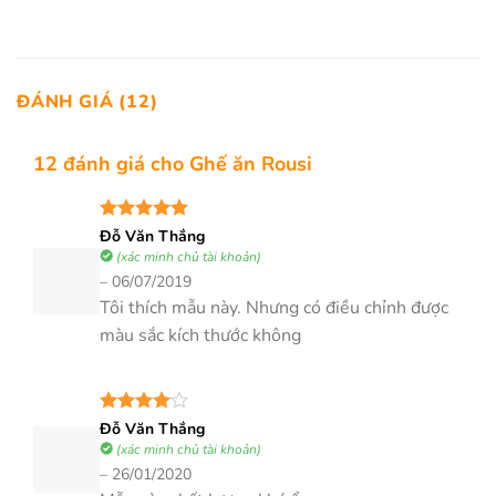
ĐÁNH GIÁ (12)
12 đánh giá cho
Ghế ăn Rousi
Được xếp
Đỗ Văn Thắng
hạng
5
5
(xác minh chủ tài khoản)
sao
–
06/07/2019
Tôi thích mẫu này. Nhưng có điều chỉnh được
màu sắc kích thước không
Được
Đỗ Văn Thắng
xếp hạng
(xác minh chủ tài khoản)
4
5 sao
–
26/01/2020