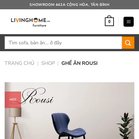
Bỏ
SHOWROOM 442A CỘNG HÒA, TÂN BÌNH
qua
nội
0
dung
Tìm
kiếm:
TRANG CHỦ
|
SHOP
|
GHẾ ĂN ROUSI
HOT