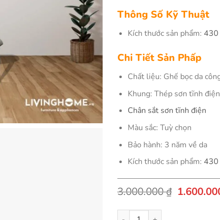
Thông Số Kỹ Thuật
Kích thước sản phẩm:
430 
Chi Tiết Sản Phấp
Chất liệu: Ghế bọc da côn
Khung: Thép sơn tĩnh điện
Chân sắt sơn tĩnh điện
Màu sắc: Tuỳ chọn
Bảo hành: 3 năm về da
Kích thước sản phẩm:
430 
Giá
3.000.000
₫
1.600.0
gốc
là:
Ghế ăn nhập khẩu cao cấp Roki