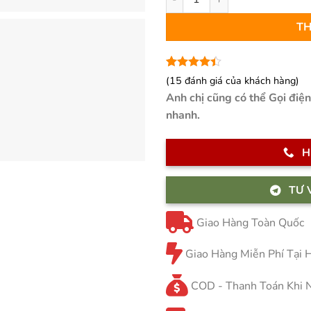
3.000.000
TH
4.4
15
trên 5
(
15
đánh giá của khách hàng)
dựa trên
Anh chị cũng có thể Gọi điệ
đánh giá
nhanh.
H
TƯ 
Giao Hàng Toàn Quốc
Giao Hàng Miễn Phí Tại
COD - Thanh Toán Khi 