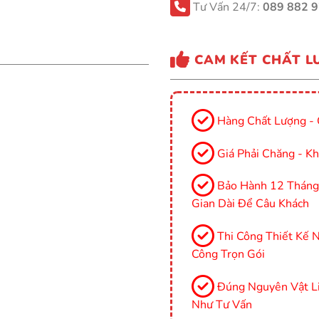
Tư Vấn 24/7:
089 882 
CAM KẾT CHẤT L
Hàng Chất Lượng - 
Giá Phải Chăng - Kh
Bảo Hành 12 Tháng, 
Gian Dài Để Câu Khách
Thi Công Thiết Kế Nộ
Công Trọn Gói
Đúng Nguyên Vật Li
Như Tư Vấn