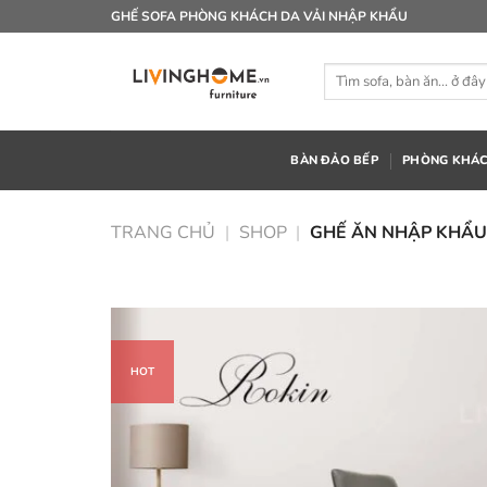
Bỏ
GHẾ SOFA PHÒNG KHÁCH DA VẢI NHẬP KHẨU
qua
nội
Tìm
dung
kiếm:
BÀN ĐẢO BẾP
PHÒNG KHÁ
TRANG CHỦ
|
SHOP
|
GHẾ ĂN NHẬP KHẨU
HOT