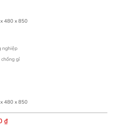
x 480 x 850
g nghiệp
 chống gỉ
x 480 x 850
Giá
00
₫
hiện
tại
n số lượng