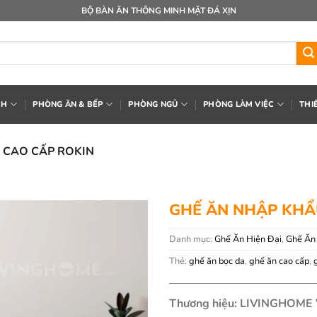
BỘ BÀN ĂN THÔNG MINH MẶT ĐÁ XỊN
CH
PHÒNG ĂN & BẾP
PHÒNG NGỦ
PHÒNG LÀM VIỆC
THI
 CAO CẤP ROKIN
GHẾ ĂN NHẬP KHẨ
Danh mục:
Ghế Ăn Hiện Đại
,
Ghế Ăn
Thẻ:
ghế ăn bọc da
,
ghế ăn cao cấp
,
Thương hiệu: LIVINGHOME