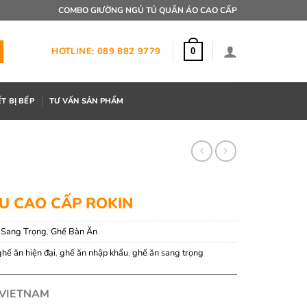
COMBO GIƯỜNG NGỦ TỦ QUẦN ÁO CAO CẤP
HOTLINE: 089 882 9779
0
ẾT BỊ BẾP
TƯ VẤN SẢN PHẨM
U CAO CẤP ROKIN
 Sang Trọng
,
Ghế Bàn Ăn
ghế ăn hiện đại
,
ghế ăn nhập khẩu
,
ghế ăn sang trọng
 VIETNAM