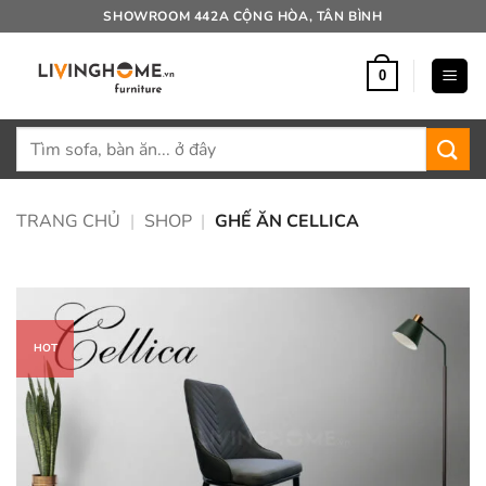
Bỏ
SHOWROOM 442A CỘNG HÒA, TÂN BÌNH
qua
nội
0
dung
Tìm
kiếm:
TRANG CHỦ
|
SHOP
|
GHẾ ĂN CELLICA
HOT