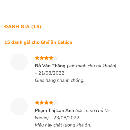
ĐÁNH GIÁ (15)
15 đánh giá cho
Ghế ăn Cellica
Được
Đỗ Văn Thắng
(xác minh chủ tài khoản)
xếp hạng
–
21/08/2022
4
5 sao
Giao hàng nhanh chóng.
Được
Phạm Thị Lan Anh
(xác minh chủ tài
xếp hạng
khoản)
–
23/08/2022
4
5 sao
Mẫu này chất lượng khá ổn.