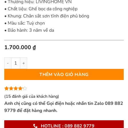
• Thương hiệu: LIVINGHOME VN
• Chất liệu: Ghế bọc da công nghiệp
• Khung: Chân sắt sơn tĩnh điện phủ bóng
• Màu sắc: Tuỳ chọn
• Bảo hành: 3 năm về da
1.700.000
₫
Ghế ăn Cellica số lượng
THÊM VÀO GIỎ HÀNG
4.13
15
trên
(
15
đánh giá của khách hàng)
5 dựa
Anh chị cũng có thể Gọi điện hoặc nhắn tin Zalo 089 882
trên
đánh
giá
9779 để đặt hàng nhanh.
HOTLINE : 089 882 9779