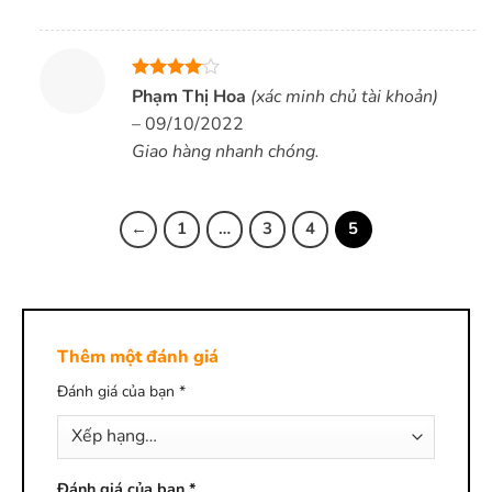
Được
Phạm Thị Hoa
(xác minh chủ tài khoản)
xếp hạng
–
09/10/2022
4
5 sao
Giao hàng nhanh chóng.
←
1
…
3
4
5
Thêm một đánh giá
Đánh giá của bạn
*
Đánh giá của bạn
*