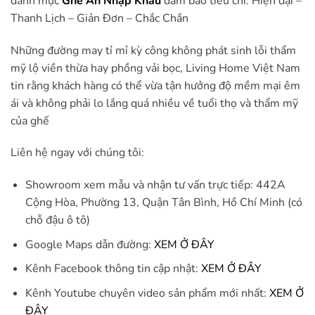
danh mục
Ghế Ăn Nhập Khẩu
đảm bảo tiêu chí: Hiện đại –
Thanh Lịch – Giản Đơn – Chắc Chắn
Những đường may tỉ mỉ kỳ công không phát sinh lỗi thẩm
mỹ lộ viền thừa hay phồng vải bọc, Living Home Việt Nam
tin rằng khách hàng có thể vừa tận hưởng độ mềm mại êm
ái và không phải lo lắng quá nhiều về tuổi thọ và thẩm mỹ
của ghế
Liên hệ ngay với chúng tôi:
Showroom xem mẫu và nhận tư vấn trực tiếp: 442A
Cộng Hòa, Phường 13, Quận Tân Bình, Hồ Chí Minh (có
chỗ đậu ô tô)
Google Maps dẫn đường:
XEM Ở ĐÂY
Kênh Facebook thông tin cập nhật:
XEM Ở ĐÂY
Kênh Youtube chuyên video sản phẩm mới nhất:
XEM Ở
ĐÂY