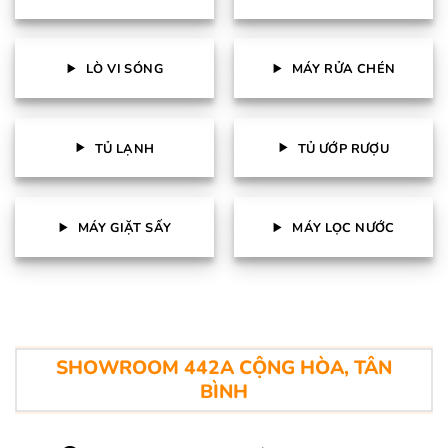
LÒ VI SÓNG
MÁY RỬA CHÉN
TỦ LẠNH
TỦ ƯỚP RƯỢU
MÁY GIẶT SẤY
MÁY LỌC NƯỚC
SHOWROOM 442A CỘNG HÒA, TÂN
BÌNH