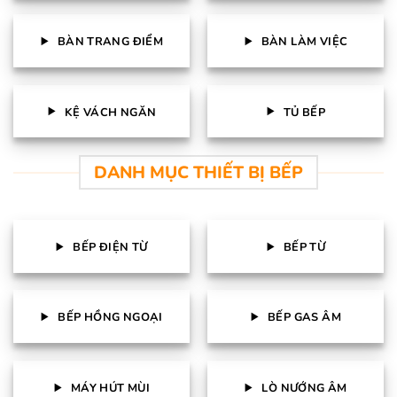
BÀN TRANG ĐIỂM
BÀN LÀM VIỆC
KỆ VÁCH NGĂN
TỦ BẾP
DANH MỤC THIẾT BỊ BẾP
BẾP ĐIỆN TỪ
BẾP TỪ
BẾP HỒNG NGOẠI
BẾP GAS ÂM
MÁY HÚT MÙI
LÒ NƯỚNG ÂM