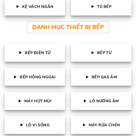
KỆ VÁCH NGĂN
TỦ BẾP
DANH MỤC THIẾT BỊ BẾP
BẾP ĐIỆN TỪ
BẾP TỪ
BẾP HỒNG NGOẠI
BẾP GAS ÂM
MÁY HÚT MÙI
LÒ NƯỚNG ÂM
LÒ VI SÓNG
MÁY RỬA CHÉN