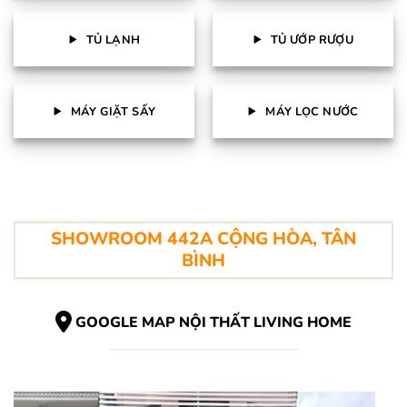
TỦ LẠNH
TỦ ƯỚP RƯỢU
MÁY GIẶT SẤY
MÁY LỌC NƯỚC
SHOWROOM 442A CỘNG HÒA, TÂN
BÌNH
GOOGLE MAP NỘI THẤT LIVING HOME