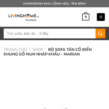
Bỏ
SHOWROOM 442A CỘNG HÒA, TÂN BÌNH
qua
nội
0
dung
Tìm
kiếm:
TRANG CHỦ
|
SHOP
|
BỘ SOFA TÂN CỔ ĐIỂN
KHUNG GỖ MUN NHẬP KHẨU – MARIAN