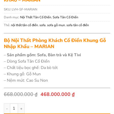
SKU:
LVH-SF-MARIAN
Danh mục:
Nội Thất Tân Cổ Điển
,
Sofa Tân Cổ Điển
Thẻ:
nội thất tân cổ điển
,
sofa
,
sofa gỗ mun
,
sofa tân cổ điển
Bộ Nội Thất Phòng Khách Cổ Điển Khung Gỗ
Nhập Khẩu – MARIAN
–
Sản phẩm gồm: Sofa, Bàn trà và Kệ Tivi
– Dòng Sofa Tân Cổ Điển
– Chất liệu bọc ghế: Da bò tót
– Khung gỗ: Gỗ Mun
– Nệm mút: Cao Su Non
Giá
Giá
668.000.000
₫
468.000.000
₫
gốc
hiện
là:
tại
Bộ Sofa Tân Cổ Điển Khung Gỗ Mun Nhập Khẩu – MARIAN số lư
668.000.000 ₫.
là:
468.000.000 ₫.