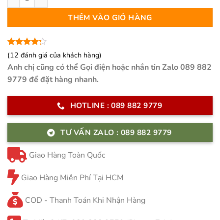
4.900.000 ₫.
THÊM VÀO GIỎ HÀNG
4.25
12
trên
(
12
đánh giá của khách hàng)
5 dựa
Anh chị cũng có thể Gọi điện hoặc nhắn tin Zalo 089 882
trên
đánh
giá
9779 để đặt hàng nhanh.
HOTLINE : 089 882 9779
TƯ VẤN ZALO : 089 882 9779
Giao Hàng Toàn Quốc
Giao Hàng Miễn Phí Tại HCM
COD - Thanh Toán Khi Nhận Hàng