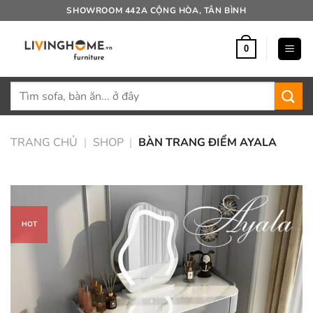
Bỏ
SHOWROOM 442A CỘNG HÒA, TÂN BÌNH
qua
nội
0
dung
Tìm
kiếm:
TRANG CHỦ
|
SHOP
|
BÀN TRANG ĐIỂM AYALA
HOT