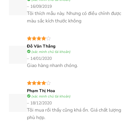
sao
–
16/09/2019
Tôi thích mẫu này. Nhưng có điều chỉnh được
màu sắc kích thước không
Được
Đỗ Văn Thắng
xếp hạng
(xác minh chủ tài khoản)
4
5 sao
–
14/01/2020
Giao hàng nhanh chóng.
Được
Phạm Thị Hoa
xếp hạng
(xác minh chủ tài khoản)
4
5 sao
–
18/12/2020
Tôi mua rồi thấy cũng khá ổn. Giá chất lượng
phù hợp.