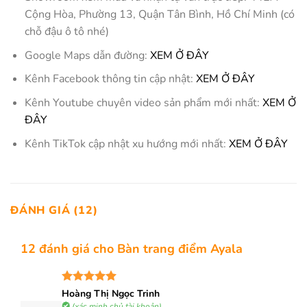
Cộng Hòa, Phường 13, Quận Tân Bình, Hồ Chí Minh (có
chỗ đậu ô tô nhé)
Google Maps dẫn đường:
XEM Ở ĐÂY
Kênh Facebook thông tin cập nhật:
XEM Ở ĐÂY
Kênh Youtube chuyên video sản phẩm mới nhất:
XEM Ở
ĐÂY
Kênh TikTok cập nhật xu hướng mới nhất:
XEM Ở ĐÂY
ĐÁNH GIÁ (12)
12 đánh giá cho
Bàn trang điểm Ayala
Được xếp
Hoàng Thị Ngọc Trinh
hạng
5
5
(xác minh chủ tài khoản)