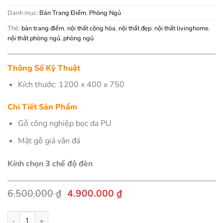
Danh mục:
Bàn Trang Điểm
,
Phòng Ngủ
Thẻ:
bàn trang điểm
,
nội thất cộng hòa
,
nội thất đẹp
,
nội thất livinghome
,
nội thất phòng ngủ
,
phòng ngủ
Thông Số Kỹ Thuật
Kích thước: 1200 x 400 x 750
Chi Tiết Sản Phẩm
Gỗ công nghiệp bọc da PU
Mặt gỗ giả vân đá
Kính chọn 3 chế độ đèn
Giá
Giá
6.500.000
₫
4.900.000
₫
gốc
hiện
là:
tại
Bàn trang điểm Ayala số lượng
6.500.000 ₫.
là: