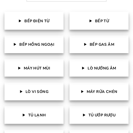
BẾP ĐIỆN TỪ
BẾP TỪ
BẾP HỒNG NGOẠI
BẾP GAS ÂM
MÁY HÚT MÙI
LÒ NƯỚNG ÂM
LÒ VI SÓNG
MÁY RỬA CHÉN
TỦ LẠNH
TỦ ƯỚP RƯỢU