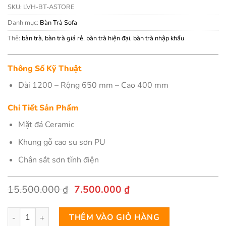
SKU:
LVH-BT-ASTORE
Danh mục:
Bàn Trà Sofa
Thẻ:
bàn trà
,
bàn trà giá rẻ
,
bàn trà hiện đại
,
bàn trà nhập khẩu
Thông Số Kỹ Thuật
Dài 1200 – Rộng 650 mm – Cao 400 mm
Chi Tiết Sản Phẩm
Mặt đá Ceramic
Khung gỗ cao su sơn PU
Chân sắt sơn tĩnh điện
Giá
Giá
15.500.000
₫
7.500.000
₫
gốc
hiện
là:
tại
Bàn Trà Sofa Mặt Đá Nhập Khẩu - Astore số lượng
15.500.000 ₫.
là:
THÊM VÀO GIỎ HÀNG