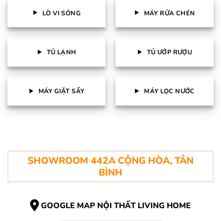
LÒ VI SÓNG
MÁY RỬA CHÉN
TỦ LẠNH
TỦ ƯỚP RƯỢU
MÁY GIẶT SẤY
MÁY LỌC NƯỚC
SHOWROOM 442A CỘNG HÒA, TÂN
BÌNH
GOOGLE MAP NỘI THẤT LIVING HOME