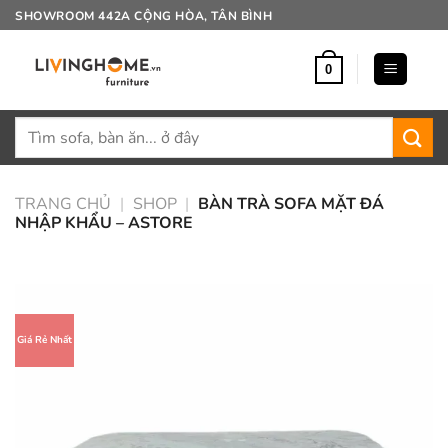
Bỏ
SHOWROOM 442A CỘNG HÒA, TÂN BÌNH
qua
nội
0
dung
Tìm
kiếm:
TRANG CHỦ
|
SHOP
|
BÀN TRÀ SOFA MẶT ĐÁ
NHẬP KHẨU – ASTORE
Giá Rẻ Nhất