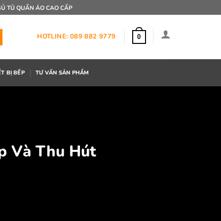
Ủ TỦ QUẦN ÁO CAO CẤP
HOTLINE: 089 882 9779
0
ẾT BỊ BẾP
TƯ VẤN SẢN PHẨM
ẹp Và Thu Hút