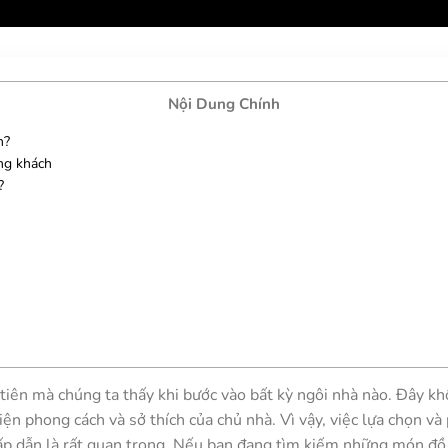
Nội Dung Chính
h?
ng khách
?
iên mà chúng ta thấy khi bước vào bất kỳ ngôi nhà nào. Đây khô
iện phong cách và sở thích của chủ nhà. Vì vậy, việc lựa chọn và
p dẫn là rất quan trọng. Nếu bạn đang tìm kiếm những món đồ 