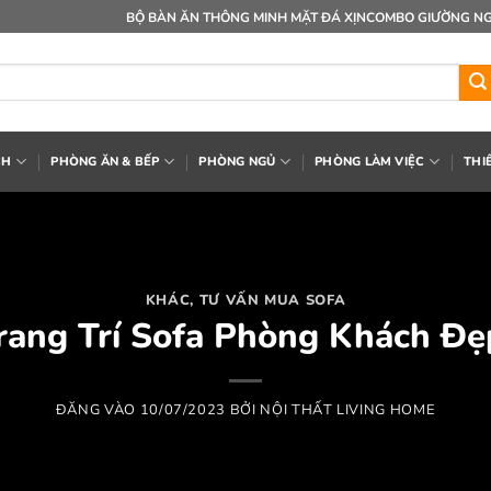
BỘ BÀN ĂN THÔNG MINH MẶT ĐÁ XỊN
COMBO GIƯỜNG NG
CH
PHÒNG ĂN & BẾP
PHÒNG NGỦ
PHÒNG LÀM VIỆC
THI
KHÁC
,
TƯ VẤN MUA SOFA
rang Trí Sofa Phòng Khách Đ
ĐĂNG VÀO
10/07/2023
BỞI
NỘI THẤT LIVING HOME