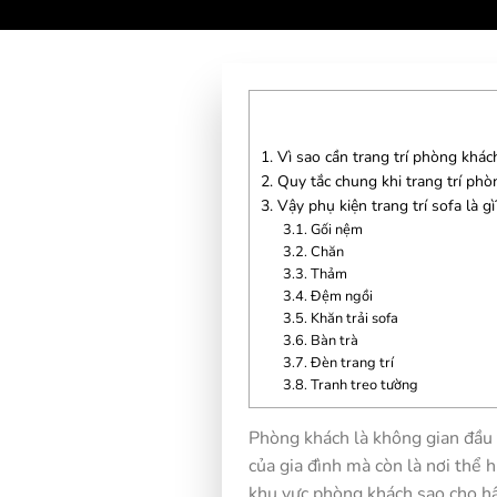
1.
Vì sao cần trang trí phòng khác
2.
Quy tắc chung khi trang trí phò
3.
Vậy phụ kiện trang trí sofa là gì
3.1.
Gối nệm
3.2.
Chăn
3.3.
Thảm
3.4.
Đệm ngồi
3.5.
Khăn trải sofa
3.6.
Bàn trà
3.7.
Đèn trang trí
3.8.
Tranh treo tường
Phòng khách là không gian đầu t
của gia đình mà còn là nơi thể h
khu vực phòng khách sao cho hấ