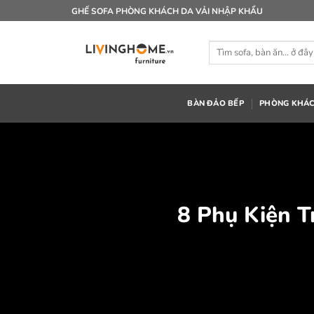
Bỏ
GHẾ SOFA PHÒNG KHÁCH DA VẢI NHẬP KHẨU
qua
nội
Tìm
dung
kiếm:
BÀN ĐẢO BẾP
PHÒNG KHÁ
8 Phụ Kiện T