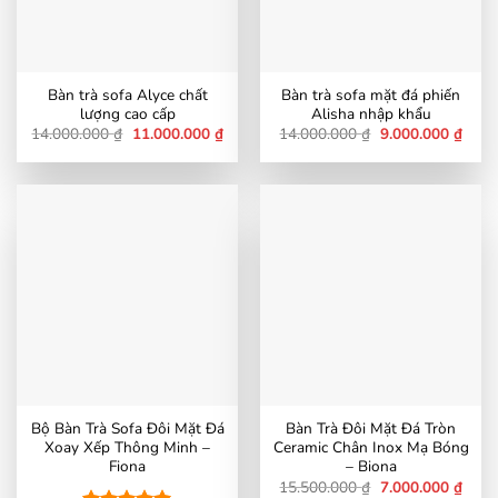
Bàn trà sofa Alyce chất
Bàn trà sofa mặt đá phiến
lượng cao cấp
Alisha nhập khẩu
Giá
Giá
Giá
Giá
14.000.000
₫
11.000.000
₫
14.000.000
₫
9.000.000
₫
gốc
hiện
gốc
hiện
là:
tại
là:
tại
14.000.000 ₫.
là:
14.000.000 ₫.
là:
11.000.000 ₫.
9.000
Bộ Bàn Trà Sofa Đôi Mặt Đá
Bàn Trà Đôi Mặt Đá Tròn
Xoay Xếp Thông Minh –
Ceramic Chân Inox Mạ Bóng
Fiona
– Biona
Giá
Giá
15.500.000
₫
7.000.000
₫