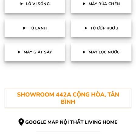
LÒ VI SÓNG
MÁY RỬA CHÉN
TỦ LẠNH
TỦ ƯỚP RƯỢU
MÁY GIẶT SẤY
MÁY LỌC NƯỚC
SHOWROOM 442A CỘNG HÒA, TÂN
BÌNH
GOOGLE MAP NỘI THẤT LIVING HOME