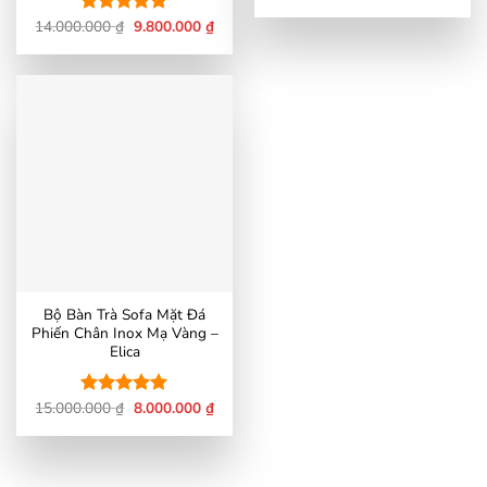
gốc
hiện
là:
tại
Giá
Giá
14.000.000
₫
9.800.000
₫
Được xếp
15.500.000 ₫.
là:
gốc
hiện
hạng
5
5
7.000
là:
tại
sao
14.000.000 ₫.
là:
9.800.000 ₫.
Bộ Bàn Trà Sofa Mặt Đá
Phiến Chân Inox Mạ Vàng –
Elica
Giá
Giá
15.000.000
₫
8.000.000
₫
Được xếp
gốc
hiện
hạng
5
5
là:
tại
sao
15.000.000 ₫.
là:
8.000.000 ₫.