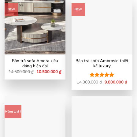
NEW
NEW
Bàn trà sofa Amora kiểu
Bàn trà sofa Ambrosio thiết
dáng hiện đại
kế luxury
Giá
Giá
14.500.000
₫
10.500.000
₫
gốc
hiện
là:
tại
Giá
Giá
14.000.000
₫
9.800.000
₫
Được xếp
14.500.000 ₫.
là:
gốc
hiện
10.500.000 ₫.
hạng
5
5
là:
tại
sao
14.000.000 ₫.
là:
9.800
Hàng loại I