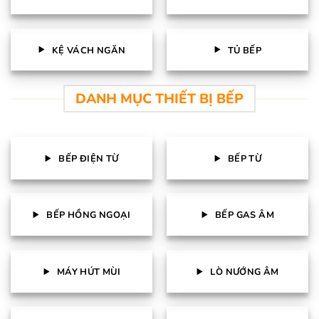
KỆ VÁCH NGĂN
TỦ BẾP
DANH MỤC THIẾT BỊ BẾP
BẾP ĐIỆN TỪ
BẾP TỪ
BẾP HỒNG NGOẠI
BẾP GAS ÂM
MÁY HÚT MÙI
LÒ NƯỚNG ÂM