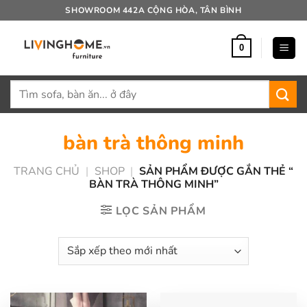
Bỏ
SHOWROOM 442A CỘNG HÒA, TÂN BÌNH
qua
nội
0
dung
Tìm
kiếm:
bàn trà thông minh
TRANG CHỦ
|
SHOP
|
SẢN PHẨM ĐƯỢC GẮN THẺ “
BÀN TRÀ THÔNG MINH”
LỌC SẢN PHẨM