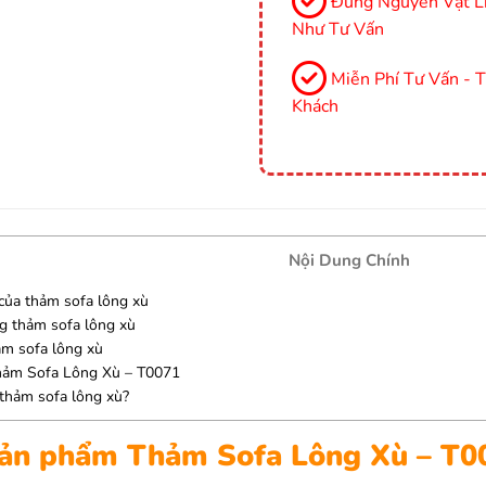
Đúng Nguyên Vật Li
Như Tư Vấn
Miễn Phí Tư Vấn - 
Khách
Nội Dung Chính
 của thảm sofa lông xù
ng thảm sofa lông xù
m sofa lông xù
hảm Sofa Lông Xù – T0071
 thảm sofa lông xù?
 sản phẩm Thảm Sofa Lông Xù – T0