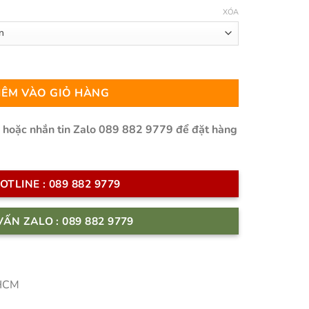
giá:
XÓA
từ
2.300.000 ₫
đến
47.800.000 ₫
 lượng
ÊM VÀO GIỎ HÀNG
n hoặc nhắn tin Zalo 089 882 9779 để đặt hàng
OTLINE : 089 882 9779
VẤN ZALO : 089 882 9779
 HCM