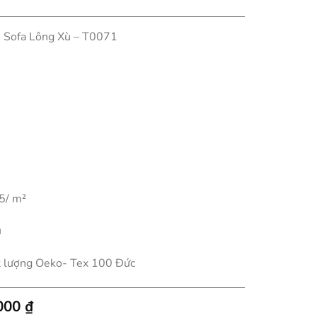
Sofa Lông Xù – T0071
5/ m²
u
t lượng Oeko- Tex 100 Đức
Khoảng
.000
₫