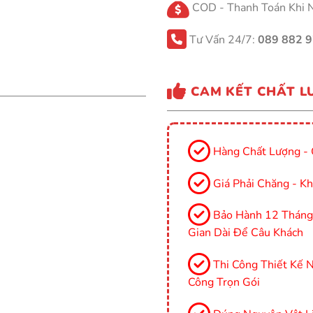
COD - Thanh Toán Khi 
Tư Vấn 24/7:
089 882 
CAM KẾT CHẤT L
Hàng Chất Lượng - 
Giá Phải Chăng - Kh
Bảo Hành 12 Tháng, 
Gian Dài Để Câu Khách
Thi Công Thiết Kế Nộ
Công Trọn Gói