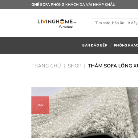
Bỏ
GHẾ SOFA PHÒNG KHÁCH DA VẢI NHẬP KHẨU
qua
nội
Tìm
dung
kiếm:
BÀN ĐẢO BẾP
PHÒNG KHÁ
TRANG CHỦ
|
SHOP
|
THẢM SOFA LÔNG XÙ
Mới