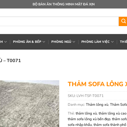
BỘ BÀN ĂN THÔNG MINH MẶT ĐÁ XỊN
CH
PHÒNG ĂN & BẾP
PHÒNG NGỦ
PHÒNG LÀM VIỆC
THI
 – T0071
THẢM SOFA LÔNG X
SKU:
LVH-TSF-T0071
Danh mục:
Thảm lông xù
,
Thảm Sof
Thẻ:
thảm lông xù
,
thảm lông xù cao
thảm sofa lông xù bền đẹp
,
thảm sof
sofa nhập khẩu
,
thảm sofa thành phố 