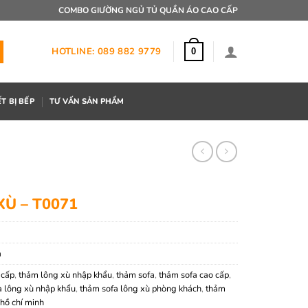
COMBO GIƯỜNG NGỦ TỦ QUẦN ÁO CAO CẤP
HOTLINE: 089 882 9779
0
ẾT BỊ BẾP
TƯ VẤN SẢN PHẨM
Ù – T0071
a
 cấp
,
thảm lông xù nhập khẩu
,
thảm sofa
,
thảm sofa cao cấp
,
a lông xù nhập khẩu
,
thảm sofa lông xù phòng khách
,
thảm
hồ chí minh