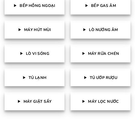
BẾP HỒNG NGOẠI
BẾP GAS ÂM
MÁY HÚT MÙI
LÒ NƯỚNG ÂM
LÒ VI SÓNG
MÁY RỬA CHÉN
TỦ LẠNH
TỦ ƯỚP RƯỢU
MÁY GIẶT SẤY
MÁY LỌC NƯỚC