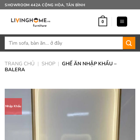
Bỏ
SHOWROOM 442A CỘNG HÒA, TÂN BÌNH
qua
nội
0
dung
Tìm
kiếm:
TRANG CHỦ
|
SHOP
|
GHẾ ĂN NHẬP KHẨU –
BALERA
Nhập Khẩu