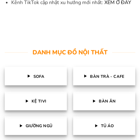
Kênh TikTok cập nhật xu hướng mới nhất:
XEM Ở ĐÂY
DANH MỤC ĐỒ NỘI THẤT
SOFA
BÀN TRÀ - CAFE
KỆ TIVI
BÀN ĂN
GIƯỜNG NGỦ
TỦ ÁO