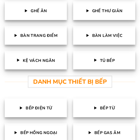
GHẾ ĂN
GHẾ THƯ GIẢN
BÀN TRANG ĐIỂM
BÀN LÀM VIỆC
KỆ VÁCH NGĂN
TỦ BẾP
DANH MỤC THIẾT BỊ BẾP
BẾP ĐIỆN TỪ
BẾP TỪ
BẾP HỒNG NGOẠI
BẾP GAS ÂM