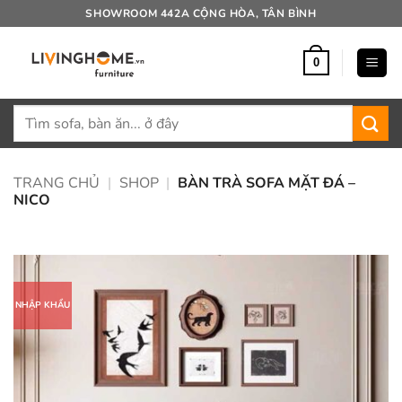
Bỏ
SHOWROOM 442A CỘNG HÒA, TÂN BÌNH
qua
nội
0
dung
Tìm
kiếm:
TRANG CHỦ
|
SHOP
|
BÀN TRÀ SOFA MẶT ĐÁ –
NICO
NHẬP KHẨU