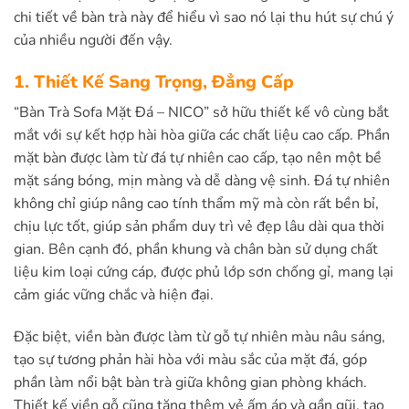
chi tiết về bàn trà này để hiểu vì sao nó lại thu hút sự chú ý
của nhiều người đến vậy.
1. Thiết Kế Sang Trọng, Đẳng Cấp
“Bàn Trà Sofa Mặt Đá – NICO” sở hữu thiết kế vô cùng bắt
mắt với sự kết hợp hài hòa giữa các chất liệu cao cấp. Phần
mặt bàn được làm từ đá tự nhiên cao cấp, tạo nên một bề
mặt sáng bóng, mịn màng và dễ dàng vệ sinh. Đá tự nhiên
không chỉ giúp nâng cao tính thẩm mỹ mà còn rất bền bỉ,
chịu lực tốt, giúp sản phẩm duy trì vẻ đẹp lâu dài qua thời
gian. Bên cạnh đó, phần khung và chân bàn sử dụng chất
liệu kim loại cứng cáp, được phủ lớp sơn chống gỉ, mang lại
cảm giác vững chắc và hiện đại.
Đặc biệt, viền bàn được làm từ gỗ tự nhiên màu nâu sáng,
tạo sự tương phản hài hòa với màu sắc của mặt đá, góp
phần làm nổi bật bàn trà giữa không gian phòng khách.
Thiết kế viền gỗ cũng tăng thêm vẻ ấm áp và gần gũi, tạo