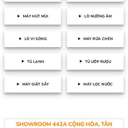
MÁY HÚT MÙI
LÒ NƯỚNG ÂM
LÒ VI SÓNG
MÁY RỬA CHÉN
TỦ LẠNH
TỦ ƯỚP RƯỢU
MÁY GIẶT SẤY
MÁY LỌC NƯỚC
SHOWROOM 442A CỘNG HÒA, TÂN