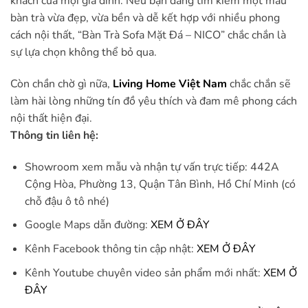
khách của mọi gia đình. Nếu bạn đang tìm kiếm một mẫu
bàn trà vừa đẹp, vừa bền và dễ kết hợp với nhiều phong
cách nội thất, “Bàn Trà Sofa Mặt Đá – NICO” chắc chắn là
sự lựa chọn không thể bỏ qua.
Còn chần chờ gì nữa,
Living Home Việt Nam
chắc chắn sẽ
làm hài lòng những tín đồ yêu thích và đam mê phong cách
nội thất hiện đại.
Thông tin liên hệ:
Showroom xem mẫu và nhận tự vấn trực tiếp: 442A
Cộng Hòa, Phường 13, Quận Tân Bình, Hồ Chí Minh (có
chỗ đậu ô tô nhé)
Google Maps dẫn đường:
XEM Ở ĐÂY
Kênh Facebook thông tin cập nhật:
XEM Ở ĐÂY
Kênh Youtube chuyên video sản phẩm mới nhất:
XEM Ở
ĐÂY